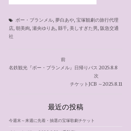
ボー・ブランメル
,
夢白あや
,
宝塚観劇の旅行代理
店
,
朝美絢
,
瀬央ゆりあ
,
縣千
,
美しすぎた男
,
阪急交通
社
投
前
稿
名鉄観光『ボー・ブランメル』日帰りバス 2025.8.8
ナ
次
チケットJCB ～2025.8.11
ビ
ゲ
最近の投稿
ー
シ
今週末～来週に先着・抽選の宝塚歌劇チケット