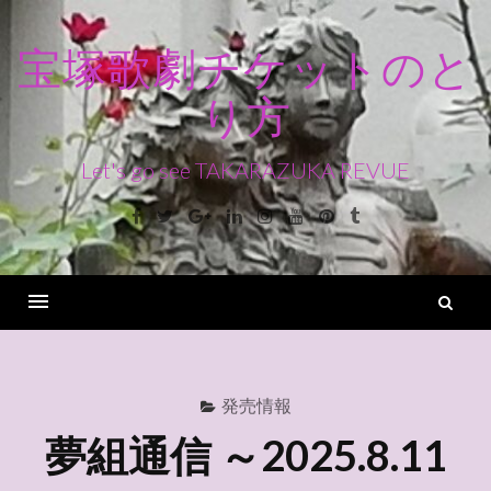
コ
ン
宝塚歌劇チケットのと
テ
り方
ン
ツ
へ
Let's go see TAKARAZUKA REVUE
ス
Facebook
Twitter
Google+
Linkedin
Instagram
Youtube
Pinterest
Tumblr
キ
ッ
プ
検
索
Menu
発売情報
夢組通信 ～2025.8.11