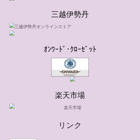
三越伊勢丹
ｵﾝﾜｰﾄﾞ･ｸﾛｰｾﾞｯﾄ
楽天市場
リンク