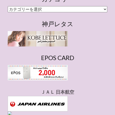
カ
テ
ゴ
神戸レタス
リ
ー
EPOS CARD
ＪＡＬ 日本航空