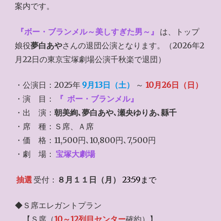
案内です。
『ボー・ブランメル～美しすぎた男～』
は、トップ
娘役
夢白あや
さんの退団公演となります。（2026年2
月22日の東京宝塚劇場公演千秋楽で退団）
・公演日：2025年
9月13日（土）
～
10月26日（日）
・演 目：
『
ボー・ブランメル』
・出 演：
朝美絢､夢白あや､瀬央ゆりあ､縣千
・席 種：Ｓ席、Ａ席
・価 格：11,500円､10,800円､7,500円
・劇 場：
宝塚大劇場
抽選
受付：
８月１１日（月）
23:59まで
◆Ｓ席エレガントプラン
【Ｓ席（
10～12列目センター
確約）】