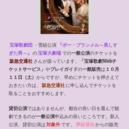
宝塚歌劇団
・雪組公演
『ボー・ブランメル～美しす
ぎた男～』
の
宝塚大劇場
での
一般公演
のチケットを
阪急交通社
さんが扱っています。
「宝塚歌劇Webチ
ケットサービス」
や
プレイガイド
の
一般販売
は
１０月
１１日（土）
からですが、早めにチケットを押さえて
おきたい方は、
阪急交通社
に申し込んでチケットを
取ることをおすすめします。
貸切公演
ではありませんが、都合の良い日を選んで観
劇できるのが
一般公演
申込みの良いところです。新人
公演、貸切公演は
対象外
です。
夢組通信
からの販売