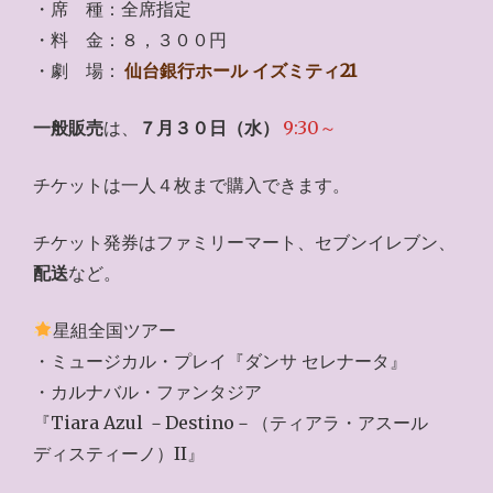
・席 種：全席指定
・料 金：８，３００円
・劇 場：
仙台銀行ホール イズミティ21
一般販売
は、
７月３０日（水）
9:30～
チケットは一人４枚まで購入できます。
チケット発券はファミリーマート、セブンイレブン、
配送
など。
星組全国ツアー
・ミュージカル・プレイ『ダンサ セレナータ』
・カルナバル・ファンタジア
『Tiara Azul －Destino－（ティアラ・アスール
ディスティーノ）II』