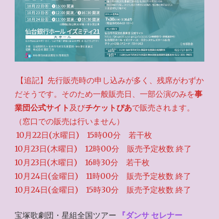
【追記】先行販売時の申し込みが多く、残席がわずか
だそうです。そのため一般販売日、一部公演のみを
事
業団公式サイト
及び
チケットぴあ
で販売されます。
（窓口での販売は行いません）
10月22日(水曜日) 15時00分 若干枚
10月23日(木曜日) 12時00分 販売予定枚数 終了
10月23日(木曜日) 16時30分 若干枚
10月24日(金曜日) 11時00分 販売予定枚数 終了
10月24日(金曜日) 15時30分 販売予定枚数 終了
宝塚歌劇団・星組全国ツアー
『ダンサ セレナー