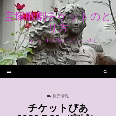
コ
ン
宝塚歌劇チケットのと
テ
り方
ン
ツ
へ
Let's go see TAKARAZUKA REVUE
ス
Facebook
Twitter
Google+
Linkedin
Instagram
Youtube
Pinterest
Tumblr
キ
ッ
プ
検
索
Menu
発売情報
チケットぴあ