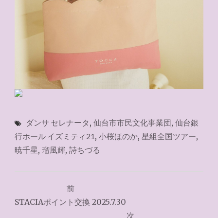
ダンサ セレナータ
,
仙台市市民文化事業団
,
仙台銀
行ホール イズミティ21
,
小桜ほのか
,
星組全国ツアー
,
暁千星
,
瑠風輝
,
詩ちづる
投
前
稿
STACIAポイント交換 2025.7.30
ナ
次