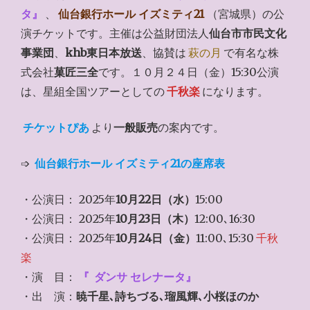
タ』
、
仙台銀行ホール イズミティ21
（宮城県）の公
演チケットです。主催は公益財団法人
仙台市市民文化
事業団
、
khb東日本放送
、協賛は
萩の月
で有名な株
式会社
菓匠三全
です。１０月２４日（金）15:30公演
は、星組全国ツアーとしての
千秋楽
になります。
チケットぴあ
より
一般販売
の案内です。
➩
仙台銀行ホール イズミティ21の座席表
・公演日： 2025年
10月22日（水）
15:00
・公演日： 2025年
10月23日（木）
12:00､16:30
・公演日： 2025年
10月24日（金）
11:00､15:30
千秋
楽
・演 目：
『
ダンサ セレナータ』
・出 演：
暁千星､詩ちづる､瑠風輝､小桜ほのか