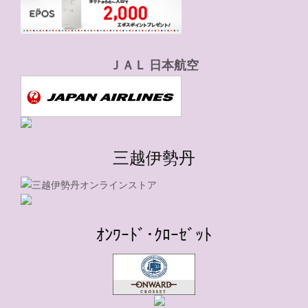
ＪＡＬ 日本航空
三越伊勢丹
ｵﾝﾜｰﾄﾞ･ｸﾛｰｾﾞｯﾄ