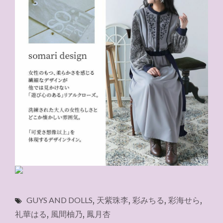
GUYS AND DOLLS
,
天紫珠李
,
彩みちる
,
彩海せら
,
礼華はる
,
風間柚乃
,
鳳月杏