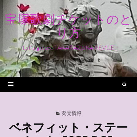
コ
ン
宝塚歌劇チケットのと
テ
り方
ン
ツ
へ
Let's go see TAKARAZUKA REVUE
ス
Facebook
Twitter
Google+
Linkedin
Instagram
Youtube
Pinterest
Tumblr
キ
ッ
プ
検
索
Menu
発売情報
ベネフィット・ステー