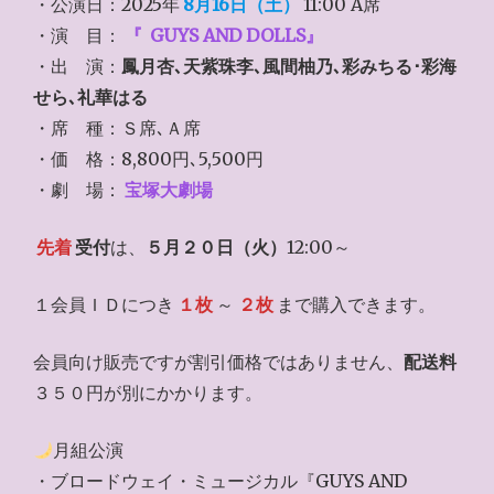
・公演日：2025年
8月16日（土）
11:00 A席
・演 目：
『
GUYS AND DOLLS』
・出 演：
鳳月杏､天紫珠李､風間柚乃､彩みちる･彩海
せら､礼華はる
・席 種：Ｓ席､Ａ席
・価 格：8,800円､5,500円
・劇 場：
宝塚大劇場
先着
受付
は、
５月２０日（火）
12:00～
１会員ＩＤにつき
１枚
～
２枚
まで購入できます。
会員向け販売ですが割引価格ではありません、
配送料
３５０円が別にかかります。
月組公演
・ブロードウェイ・ミュージカル『GUYS AND