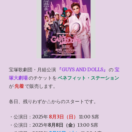
宝塚歌劇団・月組公演
『GUYS AND DOLLS』
の
宝
塚大劇場
のチケットを
ベネフィット・ステーション
が
先着
で販売します。
各日、残りわずか△からのスタートです。
・公演日：2025年
8月3日（日）
11:00 S席
・公演日：2025年
8月8日（金）
13:00 S席