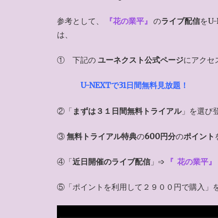
参考として、
『
花の業平
』
の
ライブ配信
をU-
は、
① 下記の
ユーネクスト公式ページ
にアクセ
U-NEXTで31日間無料見放題！
②「
まずは３１日間無料トライアル
」を選び
③
無料トライアル特典
の
600円分
の
ポイント
④「
近日開催のライブ配信
」➩
『
花の業平』
⑤「ポイントを利用して２９００円で購入」