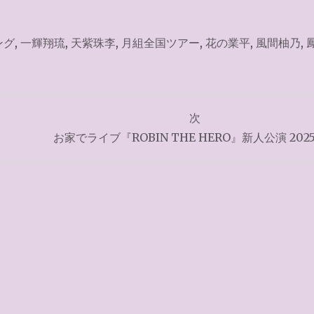
ング
,
一輝翔琉
,
天紫珠李
,
月組全国ツアー
,
花の業平
,
風間柚乃
,
次
お家でライブ『ROBIN THE HERO』新人公演 2025.5