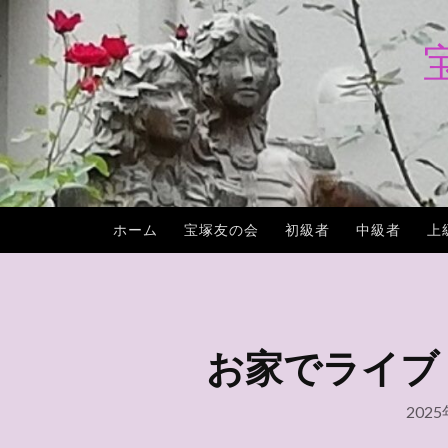
コ
ン
テ
ン
ツ
へ
ス
キ
ホーム
宝塚友の会
初級者
中級者
上
ッ
プ
お家でライブ『花
202