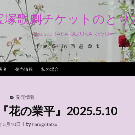
宝塚歌劇チケットのとり
Let's go see TAKARAZUKA REVUE
Facebook
Twitter
Google+
Linkedin
Instagram
Youtube
Pinterest
Tumblr
級者
発売情報
私の場合
発売情報
の業平』2025.5.10
5年5月10日
|
by
harugotatsu