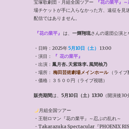
宝塚歌劇団・月組全国ツアー
『花の業平』～
場チケットが手に入らなかった方、遠征を見
配信ではありません。
『花の業平』
は、
一輝翔琉
さんの退団公演とな
・日時：2025年
5月10日（土）
13:00
・演目：
『
花の業平』
・出演：
鳳月杏､天紫珠李､風間柚乃
・場所：
梅田芸術劇場メインホール
（ライブ
・価格：３５００円（ライブ視聴）
販売期間
は、
5月10日（土）13:30
（開演後3
月組全国ツアー
・王朝ロマン『花の業平』～忍ぶの乱れ～
・Takarazuka Spectacular『PHOEN