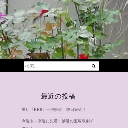
方
Menu
検
索:
最近の投稿
星組『RRR』一般販売 即日完売！
今週末～来週に先着・抽選の宝塚歌劇チ