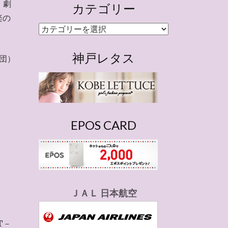
。劇
カテゴリー
楽の
カ
テ
ゴ
神戸レタス
退団）
リ
ー
EPOS CARD
ＪＡＬ 日本航空
T－