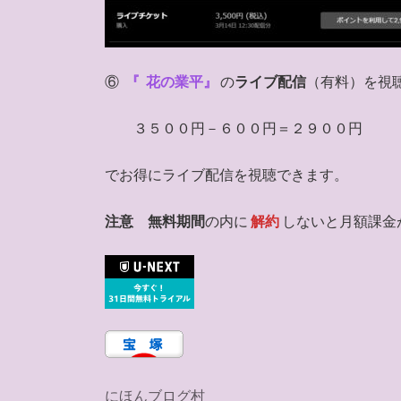
⑥
『
花の業平』
の
ライブ配信
（有料）を視
３５００円－６００円＝２９００円
でお得にライブ配信を視聴できます。
注意
無料期間
の内に
解約
しないと月額課金
にほんブログ村