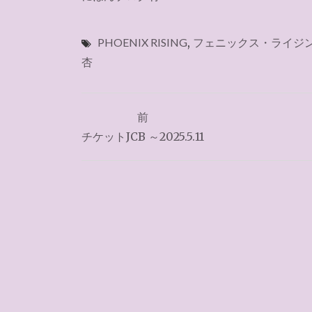
PHOENIX RISING
,
フェニックス・ライジ
杏
投
前
稿
チケットJCB ～2025.5.11
ナ
ビ
ゲ
ー
シ
ョ