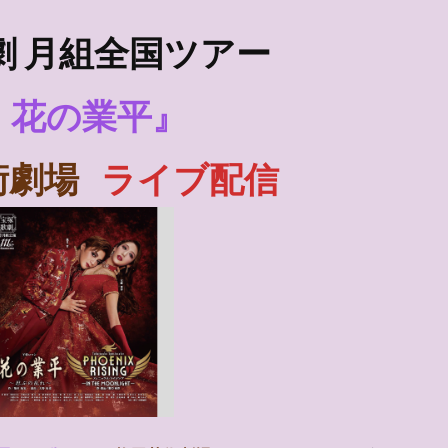
劇
月組全国ツアー
花の業平』
術劇場
ライブ配信