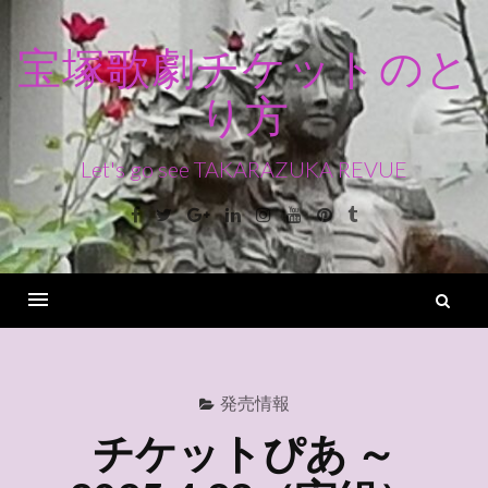
コ
ン
宝塚歌劇チケットのと
テ
り方
ン
ツ
へ
Let's go see TAKARAZUKA REVUE
ス
Facebook
Twitter
Google+
Linkedin
Instagram
Youtube
Pinterest
Tumblr
キ
ッ
プ
検
索
Menu
発売情報
チケットぴあ ～