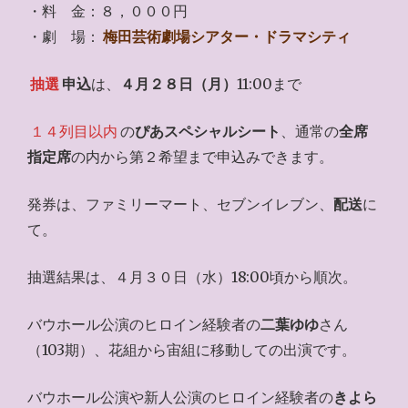
・料 金：８，０００円
・劇 場：
梅田芸術劇場シアター・ドラマシティ
抽選
申込
は、
４月２８日（月）
11:00まで
１４列目以内
の
ぴあスペシャルシート
、通常の
全席
指定席
の内から第２希望まで申込みできます。
発券は、ファミリーマート、セブンイレブン、
配送
に
て。
抽選結果は、４月３０日（水）18:00頃から順次。
バウホール公演のヒロイン経験者の
二葉ゆゆ
さん
（103期）、花組から宙組に移動しての出演です。
バウホール公演や新人公演のヒロイン経験者の
きよら