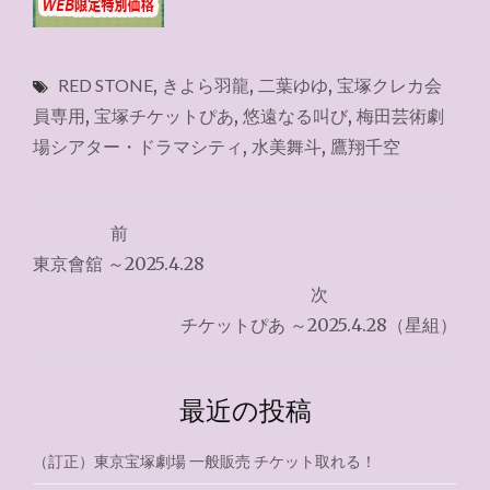
RED STONE
,
きよら羽龍
,
二葉ゆゆ
,
宝塚クレカ会
員専用
,
宝塚チケットぴあ
,
悠遠なる叫び
,
梅田芸術劇
場シアター・ドラマシティ
,
水美舞斗
,
鷹翔千空
投
前
稿
東京會舘 ～2025.4.28
ナ
次
チケットぴあ ～2025.4.28（星組）
ビ
ゲ
最近の投稿
ー
シ
（訂正）東京宝塚劇場 一般販売 チケット取れる！