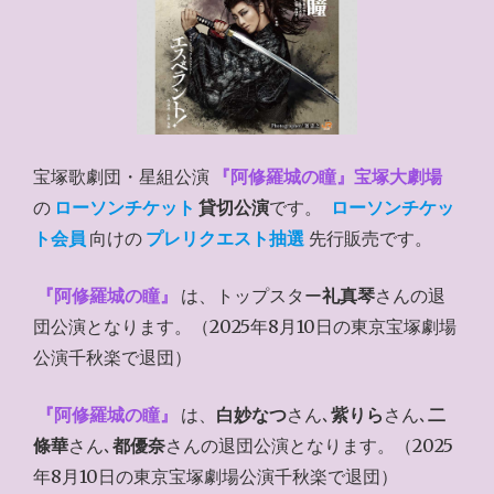
宝塚歌劇団・星組公演
『阿修羅城の瞳』宝塚大劇場
の
ローソンチケット
貸切公演
です。
ローソンチケッ
ト会員
向けの
プレリクエスト抽選
先行販売です。
『阿修羅城の瞳』
は、トップスター
礼真琴
さんの退
団公演となります。（2025年8月10日の東京宝塚劇場
公演千秋楽で退団）
『阿修羅城の瞳』
は、
白妙なつ
さん､
紫りら
さん､
二
條華
さん､
都優奈
さんの退団公演となります。（2025
年8月10日の東京宝塚劇場公演千秋楽で退団）