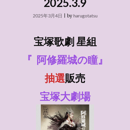
2025.3.9
2025年3月4日
|
by
harugotatsu
宝塚歌劇 星組
『
阿修羅城の瞳』
抽選
販売
宝塚大劇場