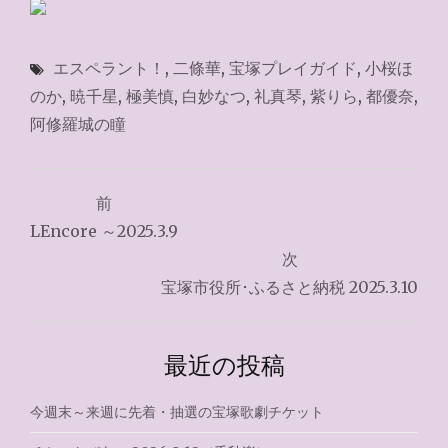
エスペラント！
,
二條華
,
宝塚プレイガイド
,
小桜ほ
のか
,
暁千星
,
極美慎
,
白妙なつ
,
礼真琴
,
紫りら
,
都優奈
,
阿修羅城の瞳
投
前
稿
LEncore ～2025.3.9
ナ
次
宝塚市役所･ふるさと納税 2025.3.10
ビ
ゲ
最近の投稿
ー
シ
今週末～来週に先着・抽選の宝塚歌劇チケット