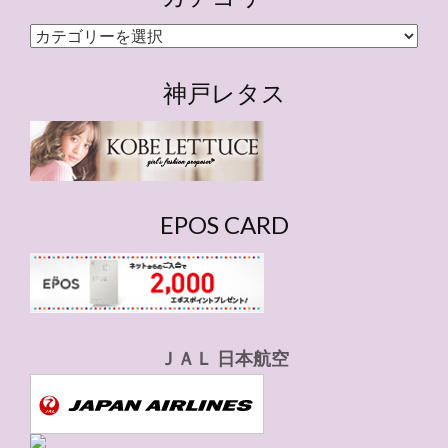
カ
テ
ゴ
神戸レタス
リ
ー
EPOS CARD
ＪＡＬ 日本航空