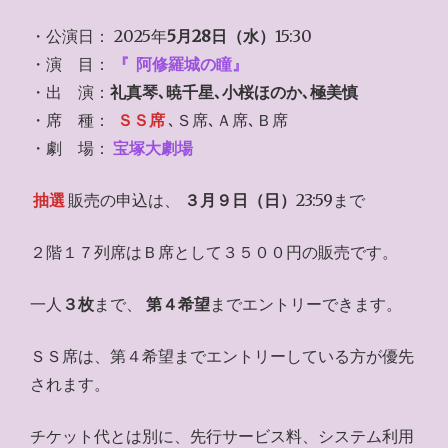
・公演日： 2025年
5月28日（水）
15:30
・演 目：
『
阿修羅城の瞳』
・出 演：
礼真琴､暁千星､小桜ほのか､極美慎
・席 種：
ＳＳ席
､Ｓ席､Ａ席､Ｂ席
・劇 場：
宝塚大劇場
抽選
販売の申込は、
３月９日（日）
23:59まで
２階１７列席はＢ席として３５００円の販売です。
一人
３枚
まで、
第４希望
までエントリーできます。
ＳＳ席は、第４希望までエントリーしている方が優先
されます。
チケット代とは別に、先行サービス料、システム利用