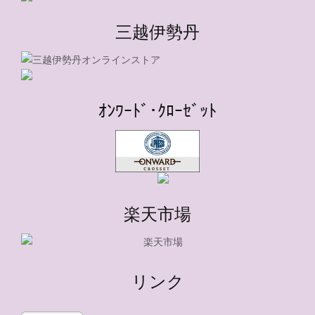
三越伊勢丹
ｵﾝﾜｰﾄﾞ･ｸﾛｰｾﾞｯﾄ
楽天市場
リンク