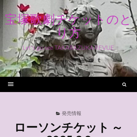
コ
ン
宝塚歌劇チケットのと
テ
り方
ン
ツ
へ
Let's go see TAKARAZUKA REVUE
ス
Facebook
Twitter
Google+
Linkedin
Instagram
Youtube
Pinterest
Tumblr
キ
ッ
プ
検
索
Menu
発売情報
ローソンチケット ～