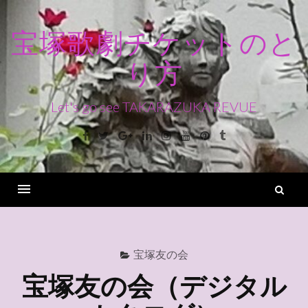
コ
ン
宝塚歌劇チケットのと
テ
り方
ン
ツ
へ
Let's go see TAKARAZUKA REVUE
ス
Facebook
Twitter
Google+
Linkedin
Instagram
Youtube
Pinterest
Tumblr
キ
ッ
プ
検
索
Menu
宝塚友の会
宝塚友の会（デジタル