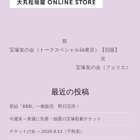
投
前
稿
宝塚友の会（トークスペシャルin東京）【旧版】
ナ
次
宝塚友の会（フェリエ）
ビ
ゲ
最近の投稿
ー
シ
星組『RRR』一般販売 即日完売！
ョ
今週末～来週に先着・抽選の宝塚歌劇チケット
ン
チケットぴあ ～2026.8.12（千秋楽）