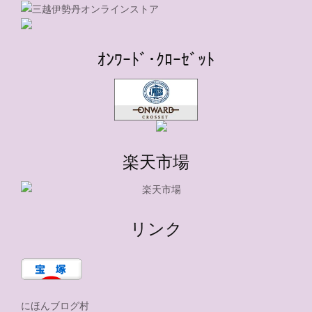
ｵﾝﾜｰﾄﾞ･ｸﾛｰｾﾞｯﾄ
楽天市場
リンク
にほんブログ村