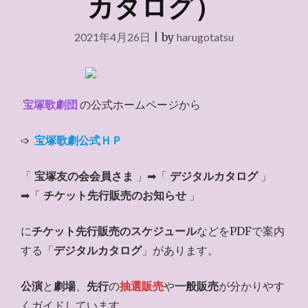
カタログ）
2021年4月26日
|
by
harugotatsu
宝塚歌劇団
の公式ホームページから
➩
宝塚歌劇公式ＨＰ
「
宝塚友の会会員さま
」➡「
デジタルカタログ
」
➡「
チケット先行販売のお知らせ
」
に
チケット先行販売のスケジュール
などをPDFで案内
する「
デジタルカタログ
」があります。
公演
と
劇場
、
先行
の
抽選販売
や
一般販売
が分かりやす
くガイドしています。