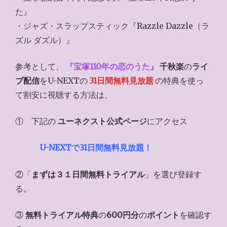
た』
・ジャズ・スラップスティック『Razzle Dazzle（ラ
ズル ダズル）』
参考として、
『
宝塚110年の恋のうた
』
千秋楽
の
ライ
ブ配信
をU-NEXTの
31日間無料見放題
の特典を使っ
て割安に視聴する方法は、
① 下記の
ユーネクスト公式ページ
にアクセス
U-NEXTで31日間無料見放題！
②「
まずは３１日間無料トライアル
」を選び登録す
る。
③
無料トライアル特典
の
600円分
の
ポイント
を確認す