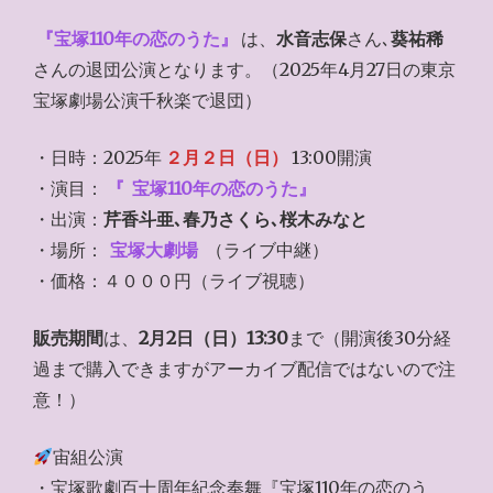
『宝塚110年の恋のうた』
は、
水音志保
さん､
葵祐稀
さんの退団公演となります。（2025年4月27日の東京
宝塚劇場公演千秋楽で退団）
・日時：2025年
２月２日（日）
13:00開演
・演目：
『
宝塚110年の恋のうた』
・出演：
芹香斗亜､春乃さくら､桜木みなと
・場所：
宝塚大劇場
（ライブ中継）
・価格：４０００円（ライブ視聴）
販売期間
は、
2月2日（日）13:30
まで（開演後30分経
過まで購入できますがアーカイブ配信ではないので注
意！）
宙組公演
・宝塚歌劇百十周年紀念奉舞『宝塚110年の恋のう