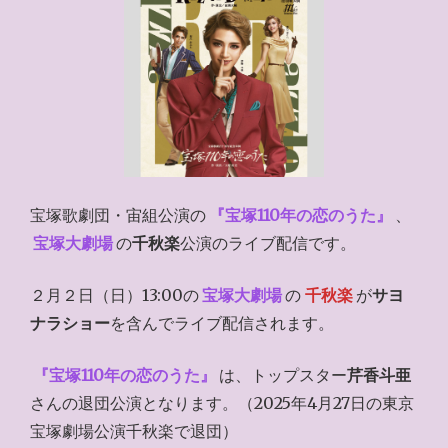
宝塚歌劇団・宙組公演の
『宝塚110年の恋のうた』
、
宝塚大劇場
の
千秋楽
公演のライブ配信です。
２月２日（日）13:00の
宝塚大劇場
の
千秋楽
が
サヨ
ナラショー
を含んでライブ配信されます。
『宝塚110年の恋のうた』
は、トップスター
芹香斗亜
さんの退団公演となります。（2025年4月27日の東京
宝塚劇場公演千秋楽で退団）