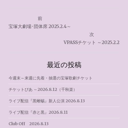
投
前
稿
宝塚大劇場･団体席 2025.2.4～
ナ
次
VPASSチケット ～2025.2.2
ビ
ゲ
最近の投稿
ー
シ
今週末～来週に先着・抽選の宝塚歌劇チケット
ョ
チケットぴあ ～2026.8.12（千秋楽）
ン
ライブ配信『黒蜥蜴』新人公演 2026.8.13
ライブ配信『赤と黒』2026.8.11
Club Off 2026.8.13