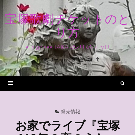
コ
ン
宝塚歌劇チケットのと
テ
り方
ン
ツ
へ
Let's go see TAKARAZUKA REVUE
ス
Facebook
Twitter
Google+
Linkedin
Instagram
Youtube
Pinterest
Tumblr
キ
ッ
プ
検
索
Menu
発売情報
お家でライブ『宝塚