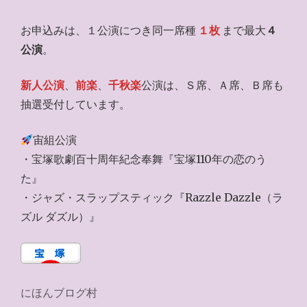
お申込みは、１公演につき同一席種
１枚
まで最大
４
公演
。
新人公演
、
前楽
、
千秋楽
公演は、Ｓ席、Ａ席、Ｂ席も
抽選受付しています。
宙組公演
・宝塚歌劇百十周年紀念奉舞『宝塚110年の恋のう
た』
・ジャズ・スラップスティック『Razzle Dazzle（ラ
ズル ダズル）』
にほんブログ村