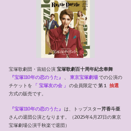
宝塚歌劇団・宙組公演
宝塚歌劇百十周年紀念奉舞
『宝塚110年の恋のうた』
、
東京宝塚劇場
での公演の
チケットを
「 宝塚友の会 」
の会員限定で
第１
抽選
方式の販売です。
『宝塚110年の恋のうた』
は、トップスター
芹香斗亜
さんの退団公演となります。（2025年4月27日の東京
宝塚劇場公演千秋楽で退団）