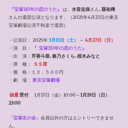
『宝塚110年の恋のうた』
は、
水音志保
さん､
葵祐稀
さんの退団公演となります。（2025年4月27日の東京
宝塚劇場公演千秋楽で退団）
・公演日： 2025年
3月15日（土）
～
4月27日（日）
・演 目：
『
宝塚110年の恋のうた』
・出 演：
芹香斗亜､春乃さくら､桜木みなと
・席 種：
ＳＳ席
・価 格：１２，５００円
・劇 場：
東京宝塚劇場
抽選
受付
1月17日（金）10:00～
1月19日（日）
23:00
「宝塚友の会」
会員以外の方はエントリーできませ
ん。