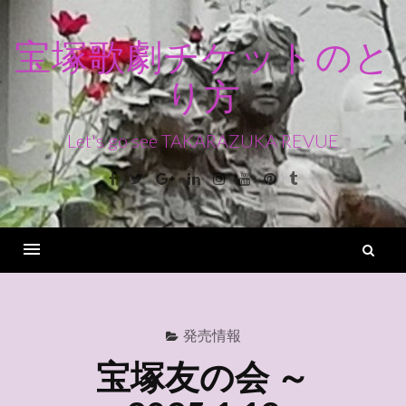
コ
ン
宝塚歌劇チケットのと
テ
り方
ン
ツ
へ
Let's go see TAKARAZUKA REVUE
ス
Facebook
Twitter
Google+
Linkedin
Instagram
Youtube
Pinterest
Tumblr
キ
ッ
プ
検
索
Menu
発売情報
宝塚友の会 ～