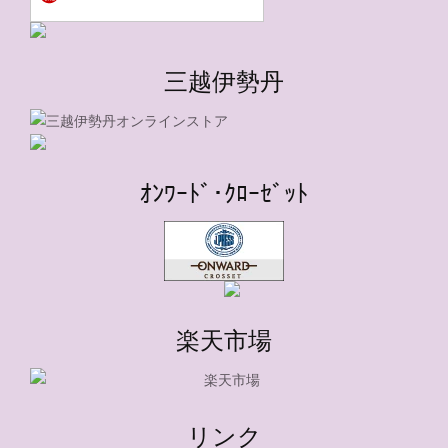
三越伊勢丹
ｵﾝﾜｰﾄﾞ･ｸﾛｰｾﾞｯﾄ
楽天市場
リンク