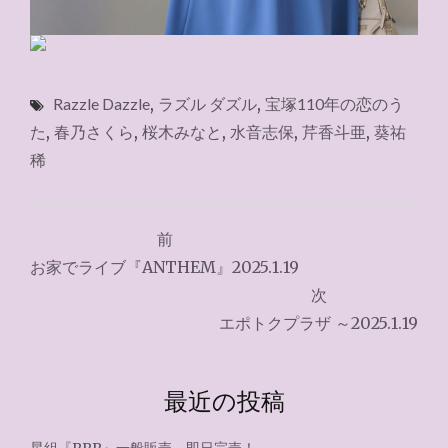
Razzle Dazzle
,
ラズル ダズル
,
宝塚110年の恋のう
た
,
春乃さくら
,
桜木みなと
,
水音志保
,
芹香斗亜
,
葵祐
稀
投
前
稿
お家でライブ『ANTHEM』2025.1.19
ナ
次
エポトクプラザ ～2025.1.19
ビ
ゲ
最近の投稿
ー