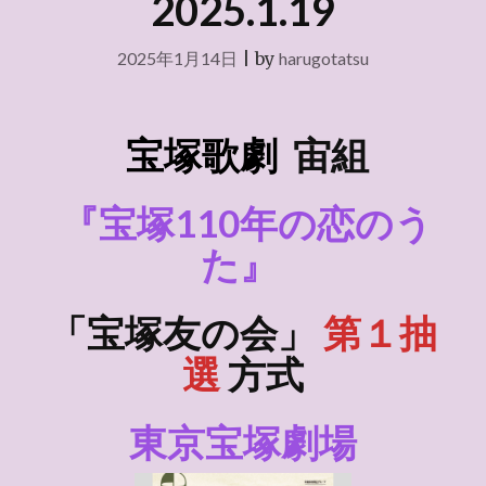
2025.1.19
2025年1月14日
|
by
harugotatsu
宝塚歌劇
宙
組
『宝塚110年の恋のう
た』
「宝塚友の会」
第１抽
選
方式
東京宝塚劇場