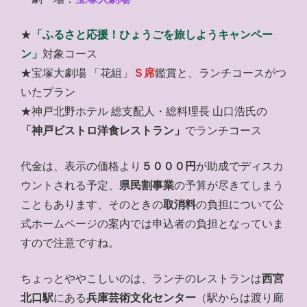
★
「ふるさと応援！ひょうごを旅しようキャンペー
ン」
対象コース
★宝塚大劇場 「花組」
Ｓ席
鑑賞と、ランチコースがつ
いたプラン
★神戸北野ホテル 総支配人・総料理長 山口浩氏の
「神戸ビストロ洋食レストラン」
でランチコース
代金は、表示の価格より
５０００円
が助成でディスカ
ウントされる予定、
県民割事業
の予算が尽きてしまう
こともあります、そのときの
取消料
の負担について公
式ホームページの案内では申込者の負担となっていま
すので注意ですね。
ちょっとややこしいのは、ランチのレストランは
西宮
北口駅
にある
兵庫芸術文化センター
（駅からは渡り廊