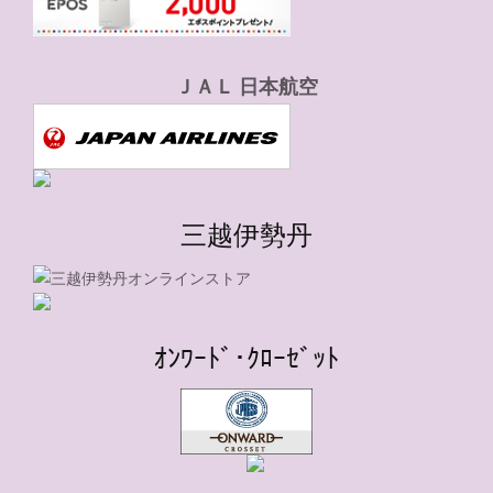
ＪＡＬ 日本航空
三越伊勢丹
ｵﾝﾜｰﾄﾞ･ｸﾛｰｾﾞｯﾄ