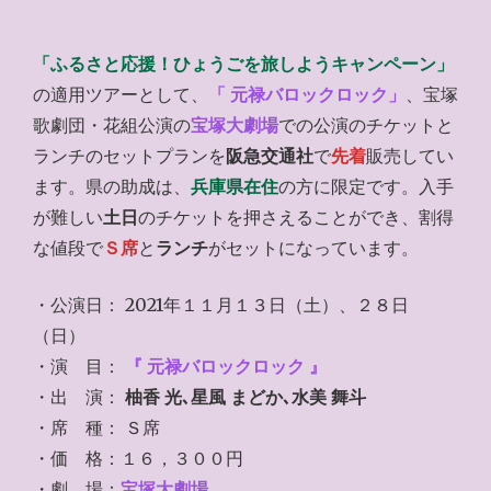
「ふるさと応援！ひょうごを旅しようキャンペーン」
の適用ツアーとして、
「 元禄バロックロック」
、宝塚
歌劇団・花組公演の
宝塚大劇場
での公演のチケットと
ランチのセットプランを
阪急交通社
で
先着
販売してい
ます。県の助成は、
兵庫県在住
の方に限定です。入手
が難しい
土日
のチケットを押さえることができ、割得
な値段で
Ｓ席
と
ランチ
がセットになっています。
・公演日： 2021年１１月１３日（土）、２８日
（日）
・演 目：
『 元禄バロックロック
』
・出 演：
柚香 光､星風 まどか､水美 舞斗
・席 種： Ｓ席
・価 格：１６，３００円
・劇 場：
宝塚大劇場