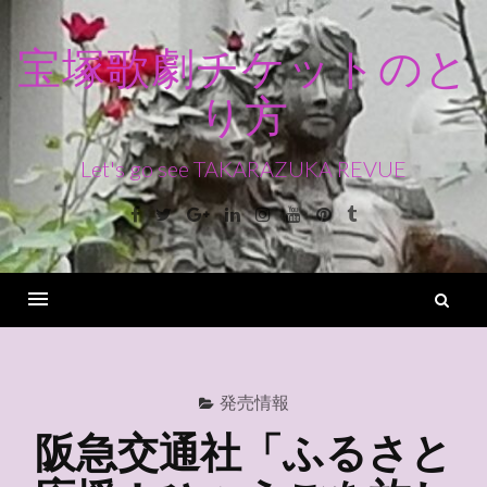
コ
ン
宝塚歌劇チケットのと
テ
り方
ン
ツ
へ
Let's go see TAKARAZUKA REVUE
ス
Facebook
Twitter
Google+
Linkedin
Instagram
Youtube
Pinterest
Tumblr
キ
ッ
プ
検
索
Menu
発売情報
阪急交通社「ふるさと