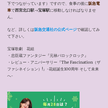
下でつながっています）ですので、食事の後に
阪急電
車
で
西宮北口駅
→
宝塚駅
に移動しなければなりませ
ん。
など、詳しくは
阪急交通社の公式ページ
で確認してみ
て下さい。
宝塚歌劇 花組
・忠臣蔵ファンタジー『元禄バロックロック』
・レビュー・アニバーサリー『The Fascination（ザ
ファシネイション）!』-花組誕生100周年 そして未来
へ-