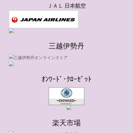
ＪＡＬ 日本航空
三越伊勢丹
ｵﾝﾜｰﾄﾞ･ｸﾛｰｾﾞｯﾄ
楽天市場