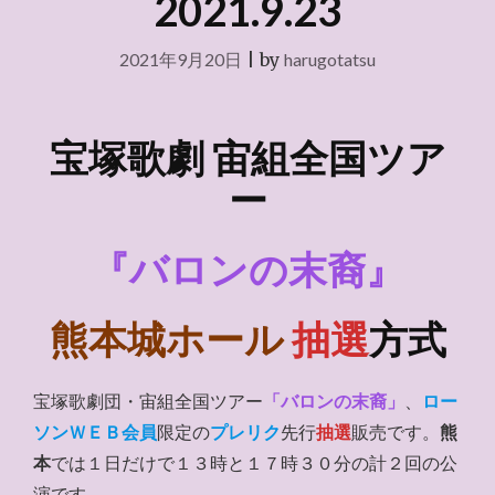
2021.9.23
2021年9月20日
|
by
harugotatsu
宝塚歌劇 宙組
全国ツア
ー
『バロンの末裔』
熊本城ホール
抽選
方式
宝塚歌劇団・宙組全国ツアー
「バロンの末裔」
、
ロー
ソンＷＥＢ会員
限定の
プレリク
先行
抽選
販売です。
熊
本
では１日だけで１３時と１７時３０分の計２回の公
演です。