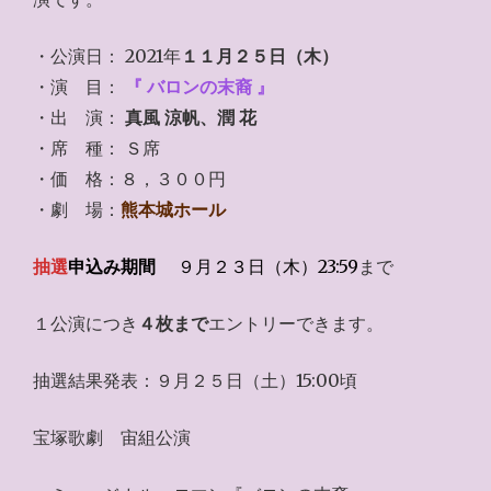
・公演日： 2021年
１１月２５日（木）
・演 目：
『 バロンの末裔 』
・出 演：
真風 涼帆、潤 花
・席 種： Ｓ席
・価 格：８，３００円
・劇 場：
熊本城ホール
抽選
申込み期間
９月２３日（木）23:59
まで
１公演につき
４枚まで
エントリーできます。
抽選結果発表：９月２５日（土）15:00頃
宝塚歌劇 宙組公演