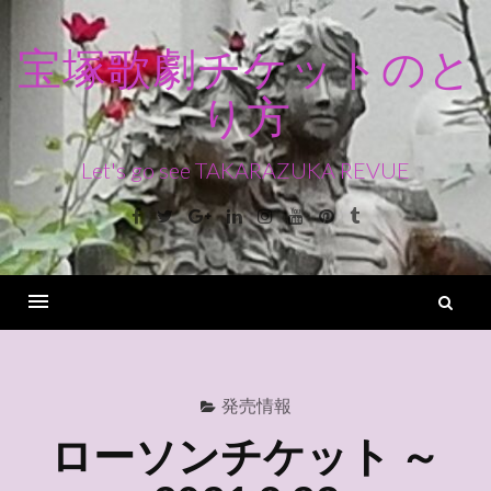
コ
ン
宝塚歌劇チケットのと
テ
り方
ン
ツ
へ
Let's go see TAKARAZUKA REVUE
ス
Facebook
Twitter
Google+
Linkedin
Instagram
Youtube
Pinterest
Tumblr
キ
ッ
プ
検
索
Menu
発売情報
ローソンチケット ～