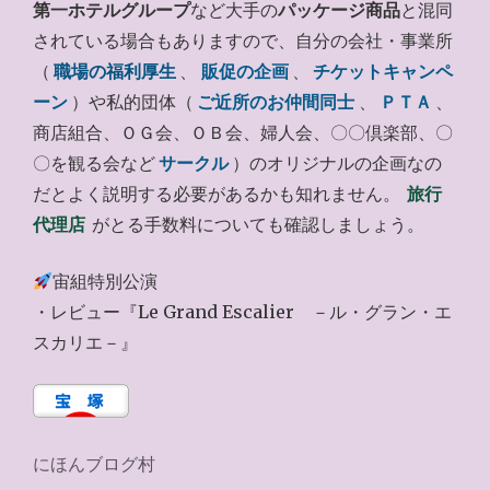
第一ホテルグループ
など大手の
パッケージ商品
と混同
されている場合もありますので、自分の会社・事業所
（
職場の福利厚生
、
販促の企画
、
チケットキャンペ
ーン
）や私的団体（
ご近所のお仲間同士
、
ＰＴＡ
、
商店組合、ＯＧ会、ＯＢ会、婦人会、〇〇倶楽部、〇
〇を観る会など
サークル
）のオリジナルの企画なの
だとよく説明する必要があるかも知れません。
旅行
代理店
がとる手数料についても確認しましょう。
宙組特別公演
・レビュー『Le Grand Escalier －ル・グラン・エ
スカリエ－』
にほんブログ村