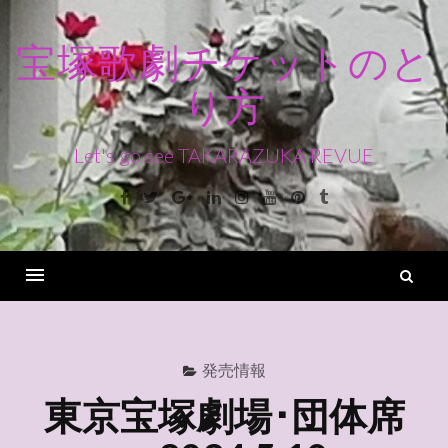
コ
ン
宝塚歌劇チケットのと
テ
り方
ン
ツ
へ
Let's go see TAKARAZUKA REVUE
ス
Facebook
Twitter
Google+
Linkedin
Instagram
Youtube
Pinterest
Tumblr
キ
ッ
プ
検
索
Menu
発売情報
東京宝塚劇場･団体席