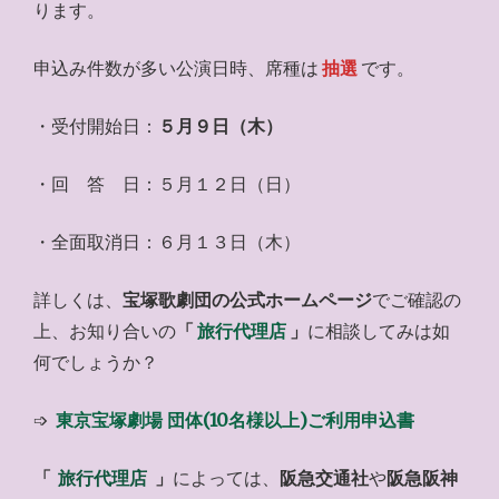
ります。
申込み件数が多い公演日時、席種は
抽選
です。
・受付開始日：
５月９日（木）
・回 答 日：５月１２日（日）
・全面取消日：６月１３日（木）
詳しくは、
宝塚歌劇団の公式ホームページ
でご確認の
上、お知り合いの
「
旅行代理店
」
に相談してみは如
何でしょうか？
➩
東京宝塚劇場 団体(10名様以上)ご利用申込書
「
旅行代理店
」
によっては、
阪急交通社
や
阪急阪神