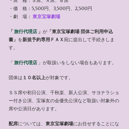
・席 種：Ｓ席、Ａ席、Ｂ席
・価 格：5,500円、3,500円、2,500円
・劇 場：
東京宝塚劇場
「
旅行代理店
」
が
「東京宝塚劇場 団体ご利用申込
書」
を
新規予約専用ＦＡＸ
宛に提出して手続きしま
す。
「
旅行代理店
」が取扱いをしない場合もあります。
団体は
１０名以上
が対象です。
ＳＳ席や初日公演、千秋楽、新人公演、サヨナラショ
ー付き公演、宝塚友の会優先公演など取扱い対象外の
席や公演日があります。
配席
については、
東京宝塚劇場
にお任せすることにな