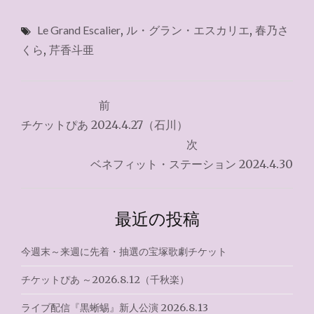
Le Grand Escalier
,
ル・グラン・エスカリエ
,
春乃さ
くら
,
芹香斗亜
投
前
稿
チケットぴあ 2024.4.27（石川）
ナ
次
ベネフィット・ステーション 2024.4.30
ビ
ゲ
最近の投稿
ー
シ
今週末～来週に先着・抽選の宝塚歌劇チケット
ョ
チケットぴあ ～2026.8.12（千秋楽）
ン
ライブ配信『黒蜥蜴』新人公演 2026.8.13