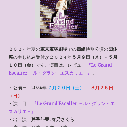
２０２４年夏の
東京宝塚劇場
での
宙組
特別公演の
団体
席
の申し込み受付が２０２４年
５月９日（木）
～
５月
１０日（金）
です。演目は、レビュー
『Le Grand
Escalier －ル・グラン・エスカリエ－』
。
・公演日：2024年
７月２０日（土）
～
８月２５日
（日）
・演 目：
『Le Grand Escalier －ル・グラン・エ
スカリエ－』
・出 演：
芹香斗亜､春乃さくら