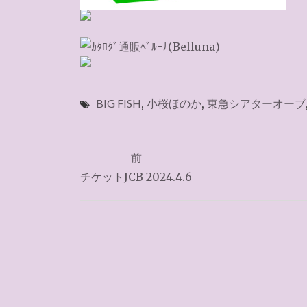
BIG FISH
,
小桜ほのか
,
東急シアターオーブ
投
前
稿
チケットJCB 2024.4.6
ナ
ビ
ゲ
ー
シ