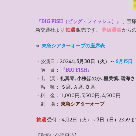
『BIG FISH（ビッグ・フィッシュ）』
、宝
急交通社より
抽選
販売です。
夢組通信
から
➩
東急シアターオーブの座席表
・公演日：2024年
5月30日（火）～
6月15日
・演 目：
『BIG FISH』
・出 演：
礼真琴､小桜ほのか､極美慎､碧海さ
・席 種： Ｓ席､Ａ席､Ｂ席
・料 金：11,000円､7,500円､4,500円
・劇 場：
東急シアターオーブ
抽選
受付：4月2日（火）～
7日（日）
23:59
【取扱い公演日時】