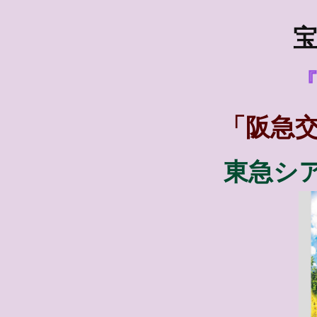
宝
『
「阪急
東急シ