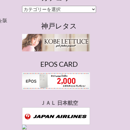
カ
テ
を阪
ゴ
神戸レタス
リ
ー
EPOS CARD
ＪＡＬ 日本航空