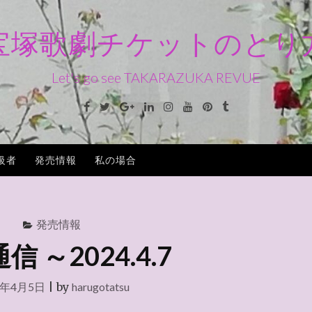
宝塚歌劇チケットのとり
Let's go see TAKARAZUKA REVUE
Facebook
Twitter
Google+
Linkedin
Instagram
Youtube
Pinterest
Tumblr
級者
発売情報
私の場合
発売情報
信 ～2024.4.7
4年4月5日
|
by
harugotatsu