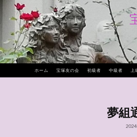
コ
ン
テ
ン
ツ
へ
ス
キ
ホーム
宝塚友の会
初級者
中級者
上
ッ
プ
夢組通
202