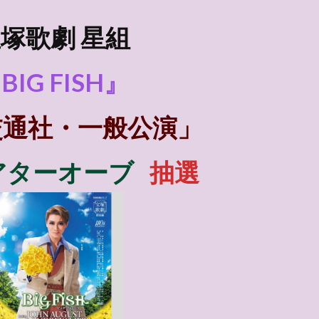
塚歌劇 星組
BIG FISH』
交通社・一般公演」
アターオーブ
抽選