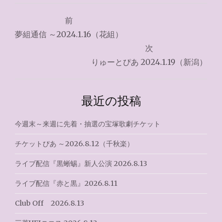
投
前
稿
夢組通信 ～2024.1.16（花組）
ナ
次
りゅーとぴあ 2024.1.19（新潟）
ビ
ゲ
最近の投稿
ー
シ
今週末～来週に先着・抽選の宝塚歌劇チケット
ョ
チケットぴあ ～2026.8.12（千秋楽）
ン
ライブ配信『黒蜥蜴』新人公演 2026.8.13
ライブ配信『赤と黒』2026.8.11
Club Off 2026.8.13