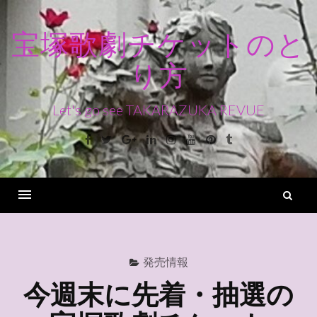
コ
ン
宝塚歌劇チケットのと
テ
り方
ン
ツ
へ
Let's go see TAKARAZUKA REVUE
ス
Facebook
Twitter
Google+
Linkedin
Instagram
Youtube
Pinterest
Tumblr
キ
ッ
プ
検
索
Menu
発売情報
今週末に先着・抽選の