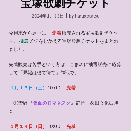
宝塚歌劇チケット
2024年1月13日
|
by
harugotatsu
今週末から週中に、
先着
販売される宝塚歌劇チケッ
ト、
抽選
〆切をむかえる宝塚歌劇チケットをまとめ
ました。
先着販売は苦手という方は、こまめに抽選販売に応募
して「果報は寝て待て」作戦で。
１月１３日（土）
10:00
先着
①雪組
『仮面のロマネスク』
静岡 磐田文化振興
会
１月１４日（日）
10:00
先着