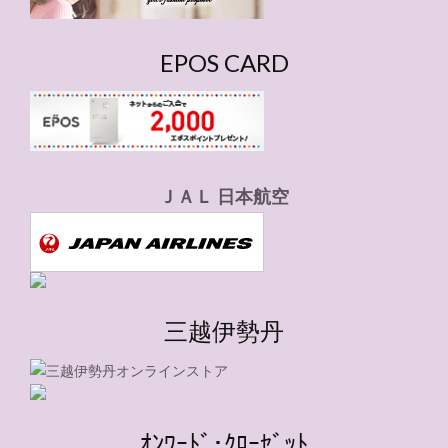
EPOS CARD
ＪＡＬ 日本航空
三越伊勢丹
ｵﾝﾜｰﾄﾞ･ｸﾛｰｾﾞｯﾄ