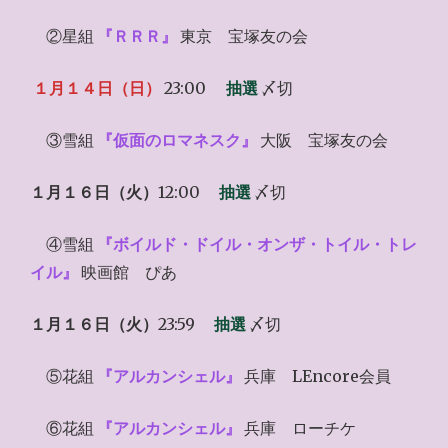
②星組
『ＲＲＲ』
東京 宝塚友の会
１月１４日（日）
23:00
抽選
〆切
③雪組
『仮面のロマネスク』
大阪 宝塚友の会
１月１６日（火）
12:00
抽選
〆切
④雪組
『ボイルド・ドイル・オンザ・トイル・トレ
イル』
映画館 ぴあ
１月１６日（火）
23:59
抽選
〆切
⑤花組
『アルカンシェル』
兵庫 LEncore会員
⑥花組
『アルカンシェル』
兵庫 ローチケ