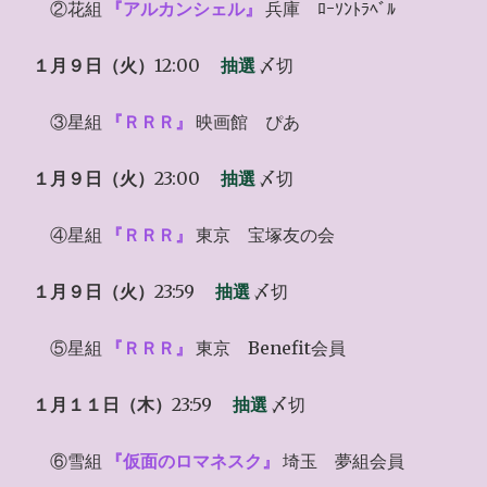
②花組
『アルカンシェル』
兵庫 ﾛｰｿﾝﾄﾗﾍﾞﾙ
１月９日（火）
12:00
抽選
〆切
③星組
『ＲＲＲ』
映画館 ぴあ
１月９日（火）
23:00
抽選
〆切
④星組
『ＲＲＲ』
東京 宝塚友の会
１月９日（火）
23:59
抽選
〆切
⑤星組
『ＲＲＲ』
東京 Benefit会員
１月１１日（木）
23:59
抽選
〆切
⑥雪組
『仮面のロマネスク』
埼玉 夢組会員