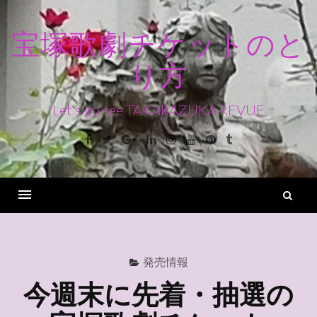
コ
ン
宝塚歌劇チケットのと
テ
り方
ン
ツ
へ
Let's go see TAKARAZUKA REVUE
ス
Facebook
Twitter
Google+
Linkedin
Instagram
Youtube
Pinterest
Tumblr
キ
ッ
プ
検
索
Menu
発売情報
今週末に先着・抽選の