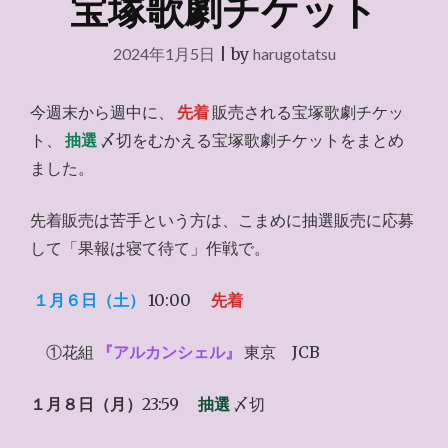
宝塚歌劇チケット
2024年1月5日
|
by
harugotatsu
今週末から週中に、
先着
販売される宝塚歌劇チケッ
ト、
抽選
〆切をむかえる宝塚歌劇チケットをまとめ
ました。
先着販売は苦手という方は、こまめに抽選販売に応募
して「果報は寝て待て」作戦で。
１月６日（土）
10:00
先着
①花組
『アルカンシェル』
東京 JCB
１月８日（月）
23:59
抽選
〆切