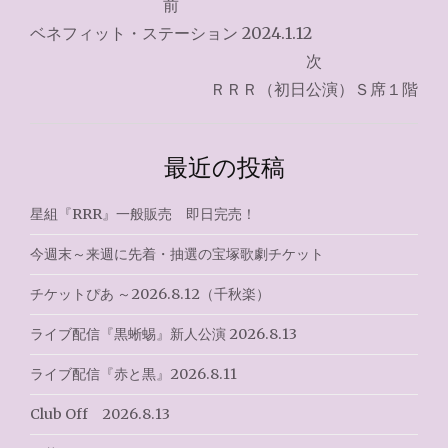
前
稿
ベネフィット・ステーション 2024.1.12
ナ
次
ＲＲＲ（初日公演）Ｓ席１階
ビ
ゲ
最近の投稿
ー
シ
星組『RRR』一般販売 即日完売！
ョ
今週末～来週に先着・抽選の宝塚歌劇チケット
ン
チケットぴあ ～2026.8.12（千秋楽）
ライブ配信『黒蜥蜴』新人公演 2026.8.13
ライブ配信『赤と黒』2026.8.11
Club Off 2026.8.13