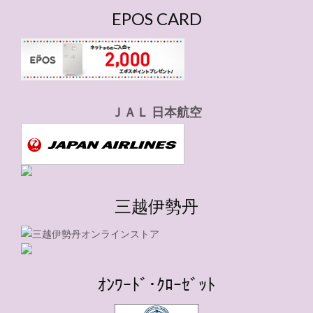
EPOS CARD
ＪＡＬ 日本航空
三越伊勢丹
ｵﾝﾜｰﾄﾞ･ｸﾛｰｾﾞｯﾄ