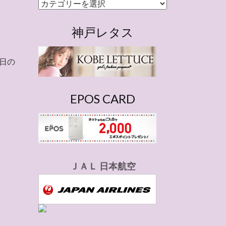
カ
テ
ゴ
神戸レタス
リ
ー
6日の
EPOS CARD
ＪＡＬ 日本航空