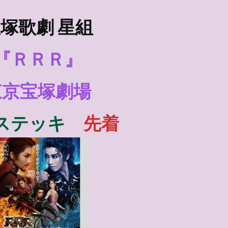
塚歌劇 星組
『ＲＲＲ』
東京宝塚劇場
ステッキ
先着