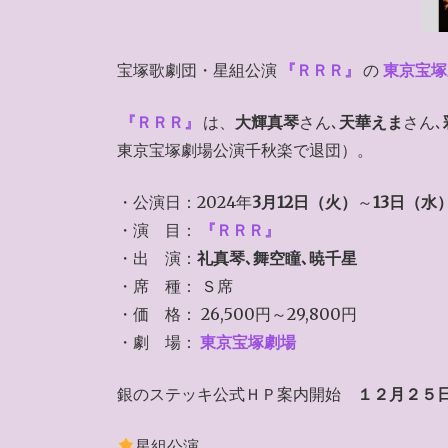
宝塚歌劇団・星組公演
『ＲＲＲ』
の
東京宝塚
『ＲＲＲ』
は、
大輝真琴
さん､
天華えま
さん､
東京宝塚劇場公演千秋楽で退団）。
・公演日：2024年
3月12日（火）
～
13日（水
・演 目：
『ＲＲＲ』
・出 演：
礼真琴､舞空瞳､暁千星
・席 種： Ｓ席
・価 格： 26,500円～29,800円
・劇 場：
東京宝塚劇場
銀のステッキ公式ＨＰ案内開始
１２月２５
星組公演