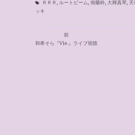
ＲＲＲ
,
ルートビーム
,
侑蘭粋
,
大輝真琴
,
天
ッキ
投
前
稿
和希そら『Vie.』ライブ視聴
ナ
ビ
ゲ
ー
シ
ョ
ン