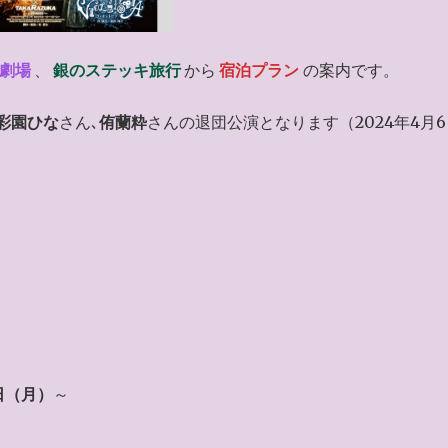
劇場
、
銀のステッキ旅行
から
宿泊プラン
の案内です。
彩園ひな
さん､
侑蘭粋
さんの退団公演となります（2024年4月
）
日（月）
～