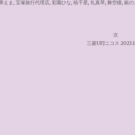
華えま
,
宝塚旅行代理店
,
彩園ひな
,
暁千星
,
礼真琴
,
舞空瞳
,
銀の
次
三菱UFJニコス 2023.1