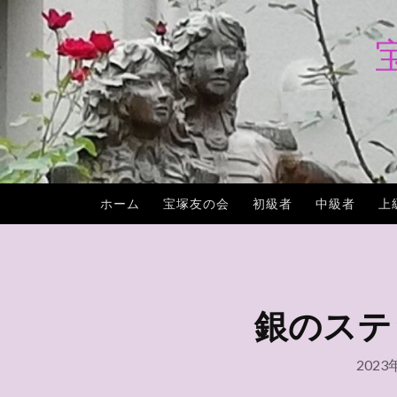
コ
ン
テ
ン
ツ
へ
ス
キ
ホーム
宝塚友の会
初級者
中級者
上
ッ
プ
銀のステッキ
2023