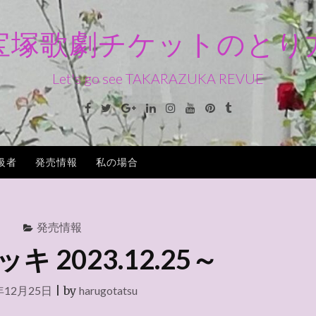
宝塚歌劇チケットのとり
Let's go see TAKARAZUKA REVUE
Facebook
Twitter
Google+
Linkedin
Instagram
Youtube
Pinterest
Tumblr
級者
発売情報
私の場合
発売情報
 2023.12.25～
年12月25日
|
by
harugotatsu