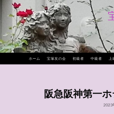
コ
ン
テ
ン
ツ
へ
ス
キ
ホーム
宝塚友の会
初級者
中級者
上
ッ
プ
阪急阪神第一ホテル
202