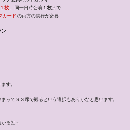
１枚
、同一日時公演
１枚
まで
ブカード
の両方の携行が必要
ラン
ります。
泊まってＳＳ席で観るという選択もありかなと思います。
架かる虹～