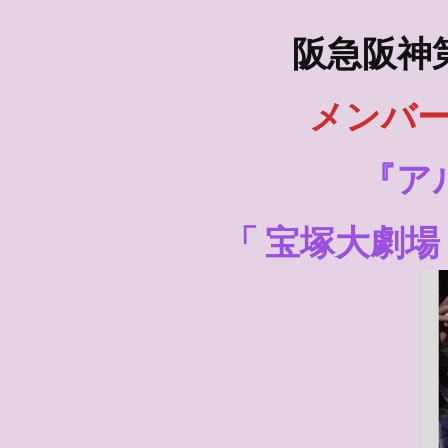
阪急阪神
メンバ
『ア
「
宝塚大劇場