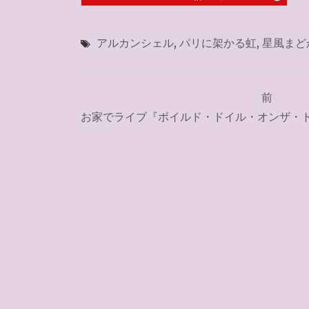
アルカンシェル
,
パリに架かる虹
,
星風まど
投
前
稿
お家でライブ『ボイルド・ドイル・オンザ・トイル
ナ
ビ
ゲ
ー
シ
ョ
ン