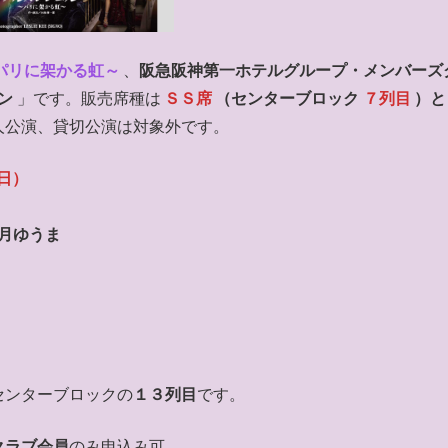
パリに架かる虹～
、
阪急阪神第一ホテルグループ・メンバーズ
ン
」です。販売席種は
ＳＳ席
（センターブロック
７列目
）と
人公演、貸切公演は対象外です。
（日）
輝月ゆうま
センターブロックの
１３列目
です。
クラブ会員
のみ申込み可