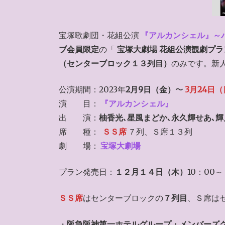
宝塚歌劇団・花組公演
『アルカンシェル』～
ブ会員限定
の「
宝塚大劇場 花組公演観劇プラ
（センターブロック１３列目）
のみです。新
公演期間：2023年
2月9日（金）
〜
3月24日
演 目：
『アルカンシェル』
出 演：
柚香光､星風まどか､永久輝せあ､
席 種：
ＳＳ席
７列、Ｓ席１３列
劇 場：
宝塚大劇場
プラン発売日：
１２月１４日（木）
10：00～
ＳＳ席
はセンターブロックの
７列目
、Ｓ席は
・
阪急阪神第一ホテルグループ・メンバーズ