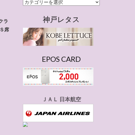
カ
テ
ゴ
神戸レタス
クラ
リ
Ｓ席
ー
EPOS CARD
ＪＡＬ 日本航空