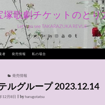
宝塚歌劇チケットのとり
Let's go see TAKARAZUKA REVUE
Facebook
Twitter
Google+
Linkedin
Instagram
Youtube
Pinterest
Tumblr
級者
発売情報
私の場合
発売情報
グループ 2023.12.14
3年12月8日
|
by
harugotatsu