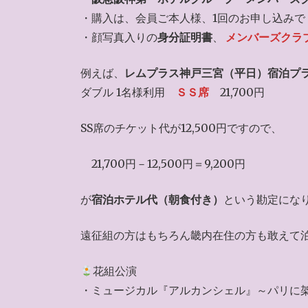
・購入は、会員ご本人様、1回のお申し込みで
・顔写真入りの
身分証明書
、
メンバーズクラ
例えば、
レムプラス神戸三宮（平日）宿泊プ
ダブル 1名様利用
ＳＳ席
21,700円
SS席のチケット代が12,500円ですので、
21,700円－12,500円＝9,200円
が
宿泊ホテル代（朝食付き）
という勘定にな
遠征組の方はもちろん畿内在住の方も敢えて
花組公演
・ミュージカル『アルカンシェル』～パリに