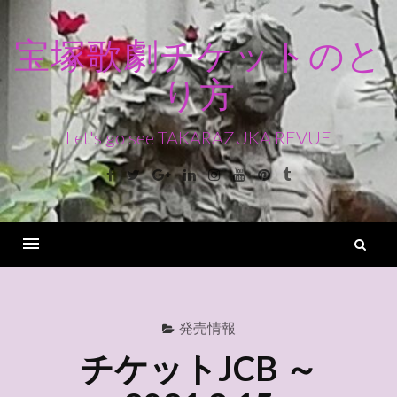
コ
ン
宝塚歌劇チケットのと
テ
り方
ン
ツ
へ
Let's go see TAKARAZUKA REVUE
ス
Facebook
Twitter
Google+
Linkedin
Instagram
Youtube
Pinterest
Tumblr
キ
ッ
プ
検
索
Menu
発売情報
チケットJCB ～