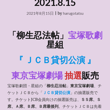
2021.8.15
2021年8月15日
|
by
harugotatsu
「柳生忍法帖」
宝塚歌劇
星組
『 ＪＣＢ貸切公演 』
東京宝塚劇場
抽選
販売
宝塚歌劇団・星組の「
柳生忍法帖
」
東京宝塚劇場
、チ
ケットＪＣＢから「
ＪＣＢ貸切公演
」の抽選販売で
す。チケットJCB会員向けの抽選販売は、
ＳＳ席、Ｓ
席、Ａ席、Ｂ席、Ｂ席最後列
。チケットＪＣＢは先着