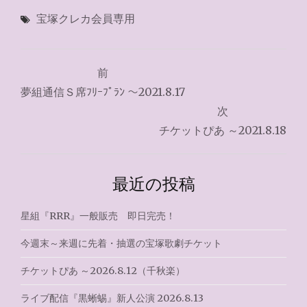
宝塚クレカ会員専用
投
前
稿
夢組通信Ｓ席ﾌﾘｰﾌﾟﾗﾝ ～2021.8.17
ナ
次
チケットぴあ ～2021.8.18
ビ
ゲ
最近の投稿
ー
シ
星組『RRR』一般販売 即日完売！
ョ
今週末～来週に先着・抽選の宝塚歌劇チケット
ン
チケットぴあ ～2026.8.12（千秋楽）
ライブ配信『黒蜥蜴』新人公演 2026.8.13