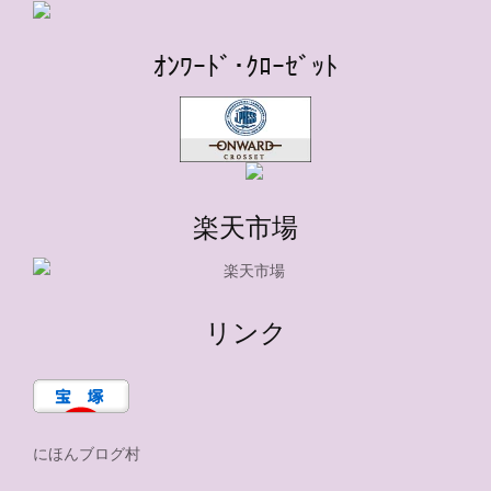
ｵﾝﾜｰﾄﾞ･ｸﾛｰｾﾞｯﾄ
楽天市場
リンク
にほんブログ村