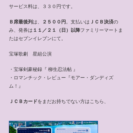
サービス料は、３３０円です。
Ｂ席最後列
は、
２５００円
。支払いは
ＪＣＢ決済
の
み、発券は
１１／２１（日）以降
ファミリーマートま
たはセブンイレブンにて。
宝塚歌劇 星組公演
・宝塚剣豪秘録『 柳生忍法帖 』
・ロマンチック・レビュー『モアー・ダンディズ
ム！』
ＪＣＢカード
をまだお持ちでない方はこちら、