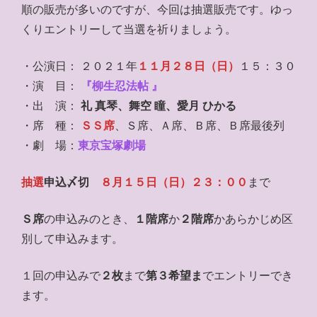
順の販売が多いのですが、今回は抽選販売です。ゆっ
くりエントリーして当選を祈りましょう。
・公演日： ２０２１年
１１月２８日（日）
１５：３０
・演 目：
『柳生忍法帖 』
・出 演：
礼 真琴、舞空 瞳、愛月 ひかる
・席 種：
ＳＳ席
、Ｓ席、Ａ席、Ｂ席、Ｂ席最後列
・劇 場：
東京宝塚劇場
抽選
申込〆切
８月１５日（日）２３：００
まで
Ｓ席
の申込みのとき、
１階席
か
２階席
かあらかじめ区
別して申込みます。
１回の申込みで
２枚
まで
第３希望ま
でエントリーでき
ます。