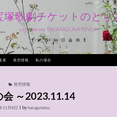
宝塚歌劇チケットのとり
Let's go see TAKARAZUKA REVUE
Facebook
Twitter
Google+
Linkedin
Instagram
Youtube
Pinterest
Tumblr
級者
発売情報
私の場合
発売情報
 ～2023.11.14
3年11月8日
|
by
harugotatsu