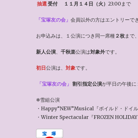
抽選
受付
１１月１４
日（火）
23:00まで
「宝塚友の会」
会員以外の方はエントリーで
お申込みは、１公演につき同一席種
２枚
まで
新人公演
、
千秋楽
公演は
対象外
です。
初日
公演は、
対象
です。
「宝塚友の会」
割引指定公演
が平日の午後に
❄雪組公演
・Happy“NEW”Musical『ボイルド・
・Winter Spectacular『FROZEN H