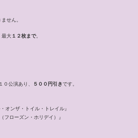
きません。
、最大
１２枚まで
。
１０公演あり、
５００円引き
です。
ドイル・オンザ・トイル・トレイル』
OLIDAY（フローズン・ホリデイ）』