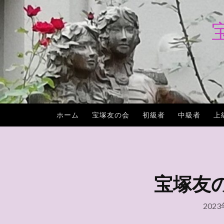
コ
ン
テ
ン
ツ
へ
ス
キ
ホーム
宝塚友の会
初級者
中級者
上
ッ
プ
宝塚友の会
202