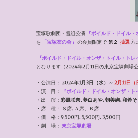
宝塚歌劇団・雪組公演
『ボイルド・ドイル・
を
「宝塚友の会」
の会員限定で
第２
抽選
方
『ボイルド・ドイル・オンザ・トイル・トレ
となります（2024年2月11日の東京宝塚劇
・公演日： 2024年
1月3日（水）～
2月11日（
・演 目：
『ボイルド・ドイル・オンザ・ト
・出 演：
彩風咲奈､夢白あや､朝美絢､和希そ
・席 種： Ｓ席､Ａ席、Ｂ席
・価 格：9,500円､5,500円､3,500円
・劇 場：
東京宝塚劇場