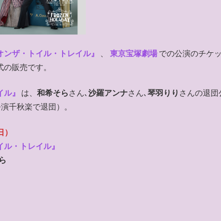
オンザ・トイル・トレイル』
、
東京宝塚劇場
での公演のチケ
式の販売です。
イル』
は、
和希そら
さん､
沙羅アンナ
さん､
琴羽りり
さんの退団
場公演千秋楽で退団）。
日）
イル・トレイル』
ら