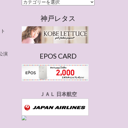
カ
テ
ゴ
神戸レタス
リ
ー
ット
公演
EPOS CARD
ＪＡＬ 日本航空