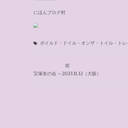
にほんブログ村
ボイルド・ドイル・オンザ・トイル・トレ
投
前
稿
宝塚友の会 ～2023.11.12（大阪）
ナ
ビ
ゲ
ー
シ