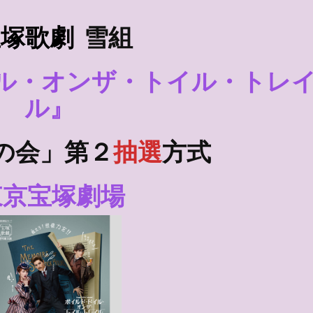
宝塚歌劇
雪組
ル・オンザ・トイル・トレ
ル』
の会」第２
抽選
方式
東京宝塚劇場