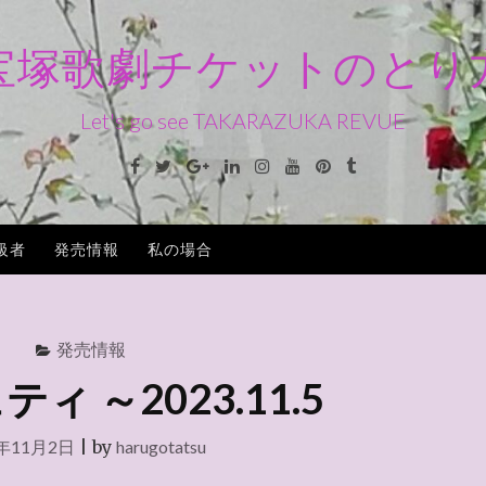
宝塚歌劇チケットのとり
Let's go see TAKARAZUKA REVUE
Facebook
Twitter
Google+
Linkedin
Instagram
Youtube
Pinterest
Tumblr
級者
発売情報
私の場合
発売情報
ィ ～2023.11.5
3年11月2日
|
by
harugotatsu