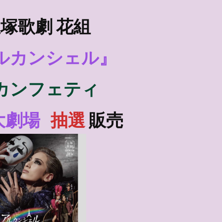
塚歌劇 花組
ルカンシェル』
カンフェティ
大劇場
抽選
販売