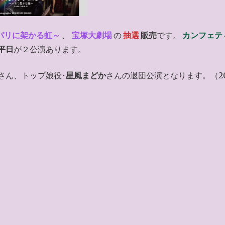
パリに架かる虹～
、
宝塚大劇場
の
抽選
販売
です。
カンフェテ
平日
が２公演あります。
さん、トップ娘役･
星風まどか
さんの退団公演となります。（20
）