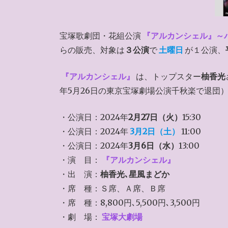
宝塚歌劇団・花組公演
『アルカンシェル』～
らの販売、対象は
３公演
で
土曜日
が１公演、
『アルカンシェル』
は、トップスター
柚香光
年5月26日の東京宝塚劇場公演千秋楽で退団
・公演日：2024年
2月27日（火）
15:30
・公演日：2024年
3月2日（土）
11:00
・公演日：2024年
3月6日（水）
13:00
・演 目：
『アルカンシェル』
・出 演：
柚香光､星風まどか
・席 種：Ｓ席、Ａ席、Ｂ席
・席 種：8,800円､5,500円､3,500円
・劇 場：
宝塚大劇場