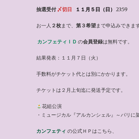
抽選受付
〆切日
１１月５日（日）
23:59
お一人
２枚
まで、
第３希望
まで申込みできま
カンフェティＩＤ
の
会員登録
は無料です。
結果発表：１１月７日（火）
手数料がチケット代とは別にかかります。
チケットは２月上旬迄に発送予定です。
花組公演
・ミュージカル『アルカンシェル』～パリに
カンフェティ
の公式ＨＰはこちら、