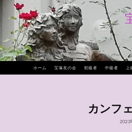
コ
ン
テ
ン
ツ
へ
ス
キ
ホーム
宝塚友の会
初級者
中級者
上
ッ
プ
カンフェテ
202