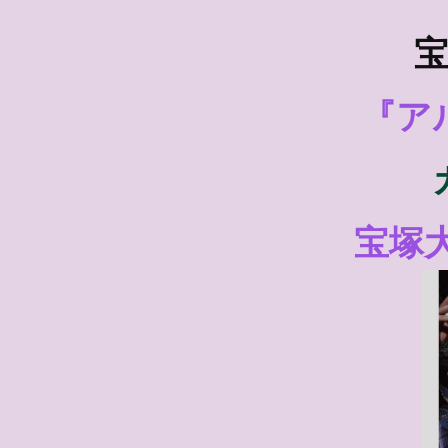
宝
『ア
宝塚