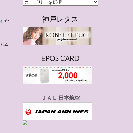
カ
テ
ゴ
神戸レタス
ィ
か
リ
ー
24
EPOS CARD
ＪＡＬ 日本航空