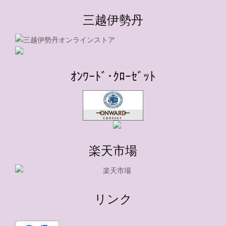
三越伊勢丹
ｵﾝﾜｰﾄﾞ･ｸﾛｰｾﾞｯﾄ
楽天市場
リンク