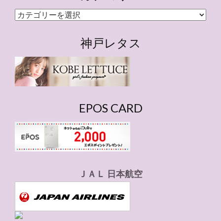
カ
テ
ゴ
神戸レタス
リ
ー
EPOS CARD
ＪＡＬ 日本航空