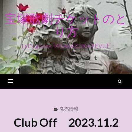
コ
ン
宝塚歌劇チケットのと
テ
り方
ン
ツ
へ
Let's go see TAKARAZUKA REVUE
ス
Facebook
Twitter
Google+
Linkedin
Instagram
Youtube
Pinterest
Tumblr
キ
ッ
プ
検
索
Menu
発売情報
Club Off 2023.11.2