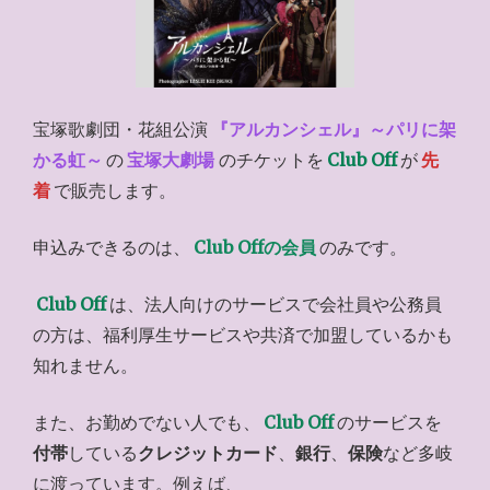
宝塚歌劇団・花組公演
『アルカンシェル』～パリに架
かる虹～
の
宝塚大劇場
のチケットを
Club Off
が
先
着
で販売します。
申込みできるのは、
Club Offの会員
のみです。
Club Off
は、法人向けのサービスで会社員や公務員
の方は、福利厚生サービスや共済で加盟しているかも
知れません。
また、お勤めでない人でも、
Club Off
のサービスを
付帯
している
クレジットカード
、
銀行
、
保険
など多岐
に渡っています。例えば、