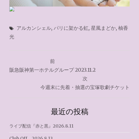
アルカンシェル
,
パリに架かる虹
,
星風まどか
,
柚香
光
投
前
稿
阪急阪神第一ホテルグループ 2023.11.2
ナ
次
今週末に先着・抽選の宝塚歌劇チケット
ビ
ゲ
最近の投稿
ー
シ
ライブ配信『赤と黒』2026.8.11
ョ
Club Off 2026.8.13