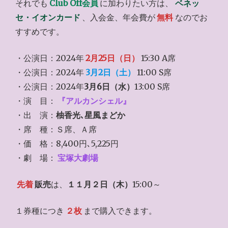
それでも
Club Off会員
に加わりたい方は、
ベネッ
セ・イオンカード
、入会金、年会費が
無料
なのでお
すすめです。
・公演日：2024年
2月25日（日）
15:30 A席
・公演日：2024年
3月2日（土）
11:00 S席
・公演日：2024年
3月6日（水）
13:00 S席
・演 目：
『アルカンシェル』
・出 演：
柚香光､星風まどか
・席 種：Ｓ席、Ａ席
・価 格：8,400円､5,225円
・劇 場：
宝塚大劇場
先着
販売
は、
１１月２日（木）
15:00～
１券種につき
２枚
まで購入できます。