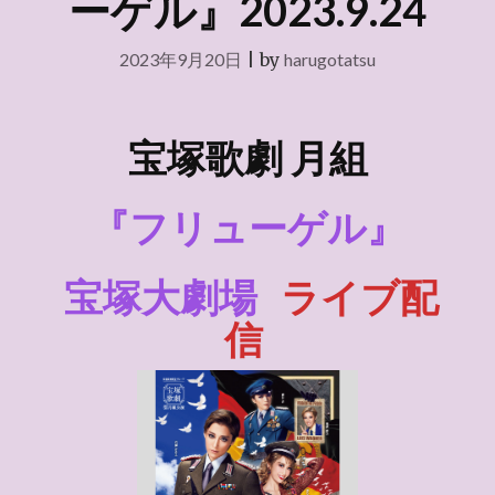
ーゲル』2023.9.24
2023年9月20日
|
by
harugotatsu
宝塚歌劇
月組
『フリューゲル』
宝塚大劇場
ライブ配
信