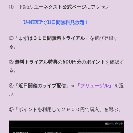
① 下記の
ユーネクスト公式ページ
にアクセス
U-NEXTで31日間無料見放題！
②「
まずは３１日間無料トライアル
」を選び登録す
る。
③
無料トライアル特典
の
600円分
の
ポイント
を確認す
る。
④「
近日開催のライブ配
信」➩
『フリューゲル』
を選
ぶ
⑤「ポイントを利用して２９００円で購入」を選ぶ。