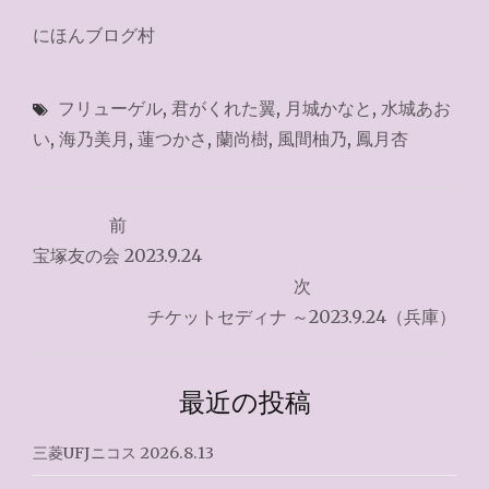
にほんブログ村
フリューゲル
,
君がくれた翼
,
月城かなと
,
水城あお
い
,
海乃美月
,
蓮つかさ
,
蘭尚樹
,
風間柚乃
,
鳳月杏
投
前
稿
宝塚友の会 2023.9.24
ナ
次
チケットセディナ ～2023.9.24（兵庫）
ビ
ゲ
最近の投稿
ー
シ
三菱UFJニコス 2026.8.13