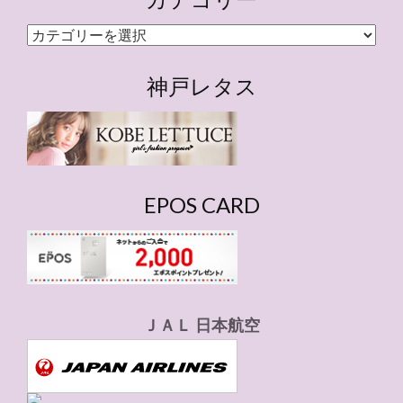
カ
テ
ゴ
神戸レタス
リ
ー
EPOS CARD
ＪＡＬ 日本航空