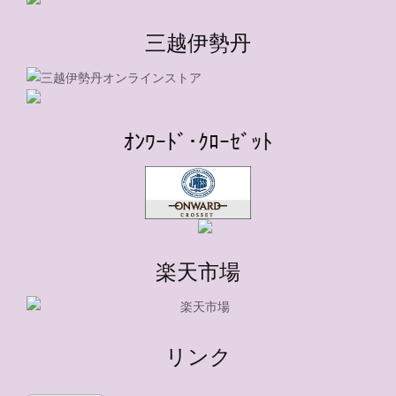
三越伊勢丹
ｵﾝﾜｰﾄﾞ･ｸﾛｰｾﾞｯﾄ
楽天市場
リンク