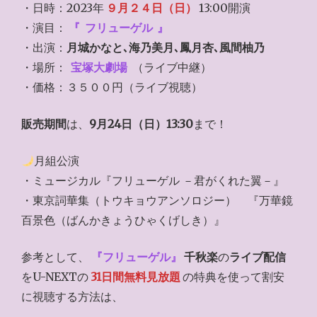
・日時：2023年
９月２４日（日）
13:00開演
・演目：
『
フリューゲル
』
・出演：
月城かなと､海乃美月､鳳月杏､風間柚乃
・場所：
宝塚大劇場
（ライブ中継）
・価格：３５００円（ライブ視聴）
販売期間
は、
9月24日（日）13:30
まで！
月組公演
・ミュージカル『フリューゲル －君がくれた翼－』
・東京詞華集（トウキョウアンソロジー） 『万華鏡
百景色（ばんかきょうひゃくげしき）』
参考として、
『
フリューゲル
』
千秋楽
の
ライブ配信
をU-NEXTの
31日間無料見放題
の特典を使って割安
に視聴する方法は、