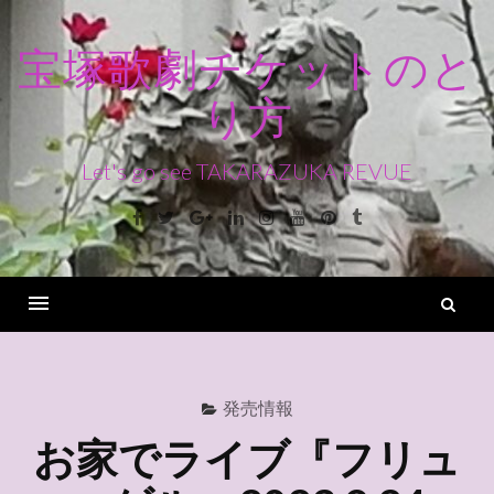
コ
ン
宝塚歌劇チケットのと
テ
り方
ン
ツ
へ
Let's go see TAKARAZUKA REVUE
ス
Facebook
Twitter
Google+
Linkedin
Instagram
Youtube
Pinterest
Tumblr
キ
ッ
プ
検
索
Menu
発売情報
お家でライブ『フリュ