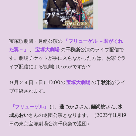
宝塚歌劇団・月組公演の
「フリューゲル －君がくれ
た翼－」
、
宝塚大劇場
の
千秋楽
公演のライブ配信で
す。劇場チケットが手に入らなかった方は、お家でラ
イブ配信による観劇はいかがですか？
９月２４日（日）13:00の
宝塚大劇場
の
千秋楽
がライ
ブ中継されます。
『フリューゲル』
は、
蓮つかさ
さん､
蘭尚樹
さん､
水
城あおい
さんの退団公演となります。（2023年11月19
日の東京宝塚劇場公演千秋楽で退団）