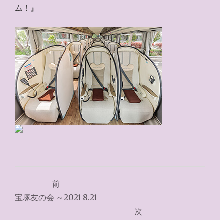
ム！』
投
前
稿
宝塚友の会 ～2021.8.21
ナ
次