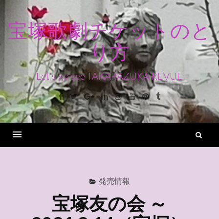
コ
ン
宝塚歌劇チケットのと
テ
り方
ン
ツ
へ
Let's go see TAKARAZUKA REVUE
ス
Facebook
Twitter
Google+
Linkedin
Instagram
Youtube
Pinterest
Tumblr
キ
ッ
プ
検
索
Menu
発売情報
宝塚友の会 ～