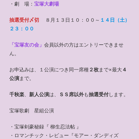
・劇 場：
宝塚大劇場
抽選受付〆切
８月１３日１０：００～
１４日（土）
２３：００
「宝塚友の会」
会員以外の方はエントリーできませ
ん。
お申込みは、１公演につき同一席種
２枚
まで×最大
４
公演
まで。
千秋楽
、
新人公演
は、
ＳＳ席以外
も
抽選受付
します。
宝塚歌劇 星組公演
・宝塚剣豪秘録『 柳生忍法帖 』
・ロマンチック・レビュー『モアー・ダンディズ