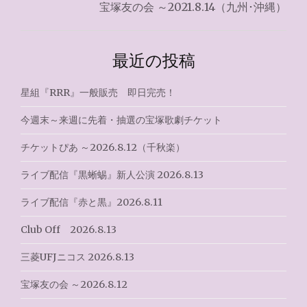
宝塚友の会 ～2021.8.14（九州･沖縄）
ビ
ゲ
最近の投稿
ー
シ
星組『RRR』一般販売 即日完売！
ョ
今週末～来週に先着・抽選の宝塚歌劇チケット
ン
チケットぴあ ～2026.8.12（千秋楽）
ライブ配信『黒蜥蜴』新人公演 2026.8.13
ライブ配信『赤と黒』2026.8.11
Club Off 2026.8.13
三菱UFJニコス 2026.8.13
宝塚友の会 ～2026.8.12