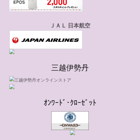
ＪＡＬ 日本航空
三越伊勢丹
ｵﾝﾜｰﾄﾞ･ｸﾛｰｾﾞｯﾄ