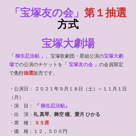
「宝塚友の会」
第１抽選
方式
宝塚大劇場
「 柳生忍法帖 」
、宝塚歌劇団・星組公演の
宝塚大劇
場
での公演のチケットを
「 宝塚友の会 」
の会員限定
で
先行
抽選
販売です。
・公演日： ２０２１年９月１８日（土）～１１月１日
（月）
・演 目：
『 柳生忍法帖』
・出 演：
礼 真琴、舞空 瞳、愛月 ひかる
・席 種：
ＳＳ席
・価 格：１２，５００円