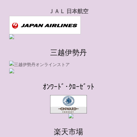
ＪＡＬ 日本航空
三越伊勢丹
ｵﾝﾜｰﾄﾞ･ｸﾛｰｾﾞｯﾄ
楽天市場