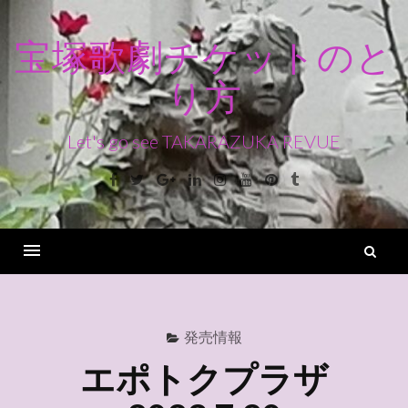
コ
ン
宝塚歌劇チケットのと
テ
り方
ン
ツ
へ
Let's go see TAKARAZUKA REVUE
ス
Facebook
Twitter
Google+
Linkedin
Instagram
Youtube
Pinterest
Tumblr
キ
ッ
プ
検
索
Menu
発売情報
エポトクプラザ