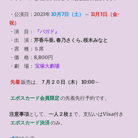
・公演日：2023年
10月7日（土）
～
11月3日（金･
祝）
・演 目：
『パガド』
・出 演：
芹香斗亜､春乃さくら､桜木みなと
・席 種：Ｓ席
・価 格：8,800円
・劇 場：
宝塚大劇場
先着
販売は、
７月２０日（木） 10:00
～
エポスカード会員限定
の先着先行予約です。
注意事項
として、
一人２枚
まで、支払いはVisa付き
エポスカード決済
のみ。