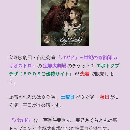
宝塚歌劇団・宙組公演
『パガド』～世紀の奇術師 カ
リオストロ～
の
宝塚大劇場
のチケットを
エポトクプ
ラザ
（
ＥＰＯＳご優待サイト
）
が
先着
で販売しま
す。
販売されるのは８公演、
土曜日
が３公演、
祝日
が１
公演、平日が４公演です。
『パカド』
は、
芹香斗亜
さん、
春乃さくら
さんの新
トップコンビ 宝塚大劇場でのお披露目公演です。