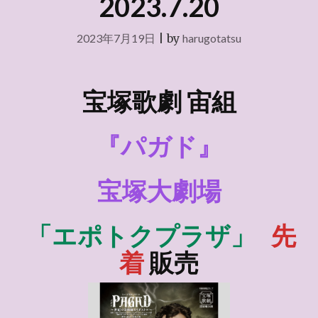
2023.7.20
2023年7月19日
|
by
harugotatsu
宝塚歌劇 宙組
『パガド』
宝塚大劇場
「エポトクプラザ」
先
着
販売