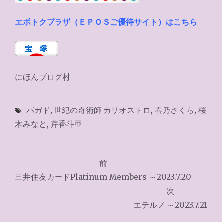
エポトクプラザ（ＥＰＯＳご優待サイト）はこちら
にほんブログ村
パガド
,
世紀の奇術師 カリオストロ
,
春乃さくら
,
桜
木みなと
,
芹香斗亜
投
前
稿
三井住友カードPlatinum Members ～2023.7.20
ナ
次
エテルノ ～2023.7.21
ビ