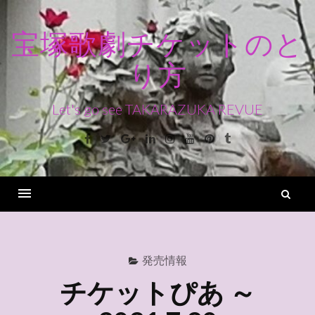
コ
ン
宝塚歌劇チケットのと
テ
り方
ン
ツ
へ
Let's go see TAKARAZUKA REVUE
ス
Facebook
Twitter
Google+
Linkedin
Instagram
Youtube
Pinterest
Tumblr
キ
ッ
プ
検
索
Menu
発売情報
チケットぴあ ～