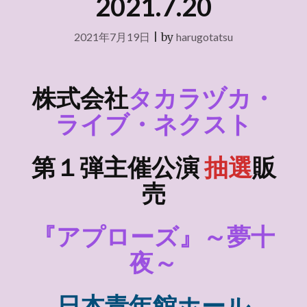
2021.7.20
2021年7月19日
|
by
harugotatsu
株式会社
タカラヅカ・
ライブ・ネクスト
第１弾主催公演
抽選
販
売
『アプローズ』～夢十
夜～
日本青年館ホール