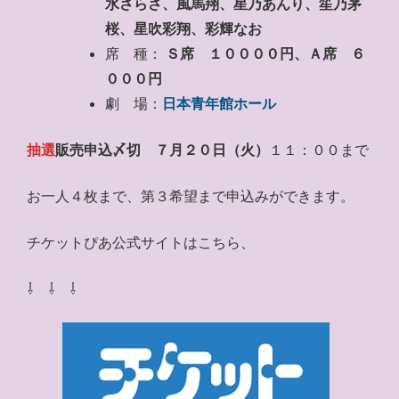
水さらさ、風馬翔、星乃あんり、笙乃茅
桜、星吹彩翔、彩輝なお
席 種：
Ｓ席 １００００円、Ａ席 ６
０００円
劇 場：
日本青年館ホール
抽選
販売申込〆切
７月２０日（火）
１１：００まで
お一人４枚まで、第３希望まで申込みができます。
チケットぴあ公式サイトはこちら、
⇩ ⇩ ⇩