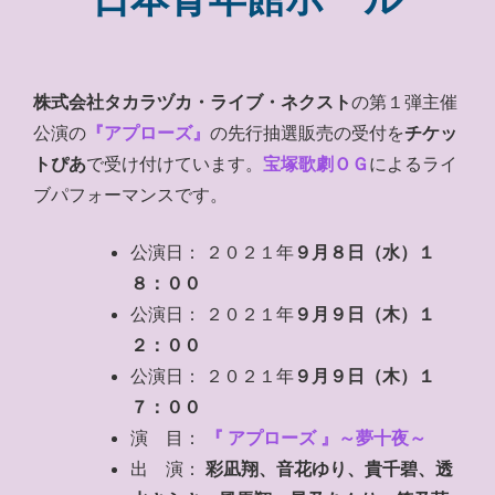
株式会社タカラヅカ・ライブ・ネクスト
の第１弾主催
公演の
『アプローズ』
の先行抽選販売の受付を
チケッ
トぴあ
で受け付けています。
宝塚歌劇ＯＧ
によるライ
ブパフォーマンスです。
公演日： ２０２１年
９月８日（水）１
８：００
公演日： ２０２１年
９月９日（木）１
２：００
公演日： ２０２１年
９月９日（木）１
７：００
演 目：
『 アプローズ 』～夢十夜～
出 演：
彩凪翔、音花ゆり、貴千碧、透