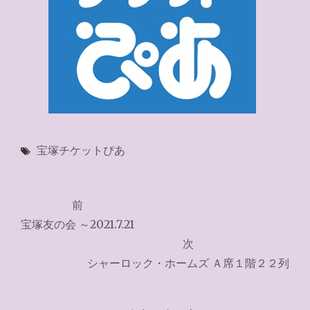
宝塚チケットぴあ
投
前
稿
宝塚友の会 ～2021.7.21
ナ
次
シャーロック・ホームズ Ａ席１階２２列
ビ
ゲ