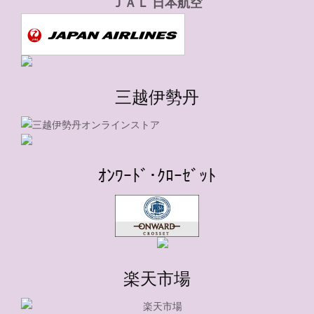
ＪＡＬ 日本航空
三越伊勢丹
ｵﾝﾜｰﾄﾞ･ｸﾛｰｾﾞｯﾄ
楽天市場