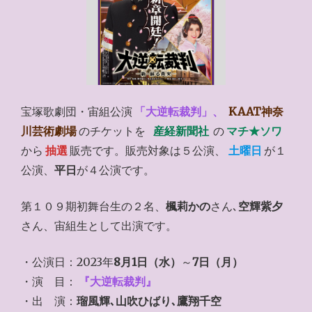
宝塚歌劇団・宙組公演
「大逆転裁判」、
KAAT神奈
川芸術劇場
のチケットを
産経新聞社
の
マチ★ソワ
から
抽選
販売です。販売対象は５公演、
土曜日
が１
公演、
平日
が４公演です。
第１０９期初舞台生の２名、
楓莉かの
さん､
空輝紫夕
さん、宙組生として出演です。
・公演日：2023年
8月1日（水）
～
7日（月）
・演 目：
『大逆転裁判』
・出 演：
瑠風輝､山吹ひばり､鷹翔千空