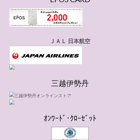
ＪＡＬ 日本航空
三越伊勢丹
ｵﾝﾜｰﾄﾞ･ｸﾛｰｾﾞｯﾄ