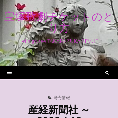
コ
ン
宝塚歌劇チケットのと
テ
り方
ン
ツ
へ
Let's go see TAKARAZUKA REVUE
ス
Facebook
Twitter
Google+
Linkedin
Instagram
Youtube
Pinterest
Tumblr
キ
ッ
プ
検
索
Menu
発売情報
産経新聞社 ～