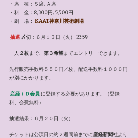
・席 種：Ｓ席､Ａ席
・料 金：8,300円､5,500円
・劇 場：
KAAT神奈川芸術劇場
抽選
〆切
：６月１３日（火） 23:59
一人
２枚
まで、
第３希望
までエントリーできます。
先行販売手数料５５０円／枚、配送手数料１０００円
が別にかかります。
産経ｉＤ会員
に登録する必要があります。（登録
料、会費無料）
抽選結果：６月２０日（火）
チケットは公演日の約２週間前までに
産経新聞社
より