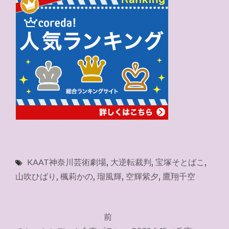
KAAT神奈川芸術劇場
,
大逆転裁判
,
宝塚そとばこ
,
山吹ひばり
,
楓莉かの
,
瑠風輝
,
空輝紫夕
,
鷹翔千空
投
前
稿