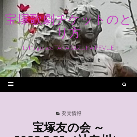
コ
ン
宝塚歌劇チケットのと
テ
り方
ン
ツ
へ
Let's go see TAKARAZUKA REVUE
ス
Facebook
Twitter
Google+
Linkedin
Instagram
Youtube
Pinterest
Tumblr
キ
ッ
プ
検
索
Menu
発売情報
宝塚友の会 ～