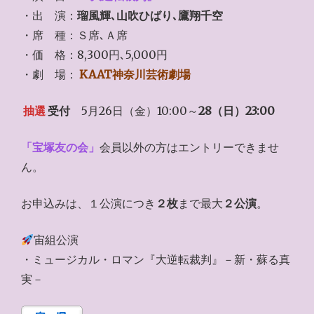
・出 演：
瑠風輝､山吹ひばり､鷹翔千空
・席 種：Ｓ席､Ａ席
・価 格：8,300円､5,000円
・劇 場：
KAAT神奈川芸術劇場
抽選
受付
5月26日（金）10:00～
28（日）23:00
「宝塚友の会」
会員以外の方はエントリーできませ
ん。
お申込みは、１公演につき
２枚
まで最大
２公演
。
宙組公演
・ミュージカル・ロマン『大逆転裁判』－新・蘇る真
実－