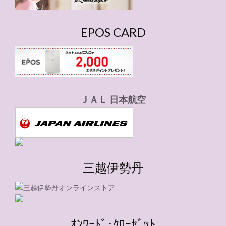
EPOS CARD
ＪＡＬ 日本航空
三越伊勢丹
ｵﾝﾜｰﾄﾞ･ｸﾛｰｾﾞｯﾄ