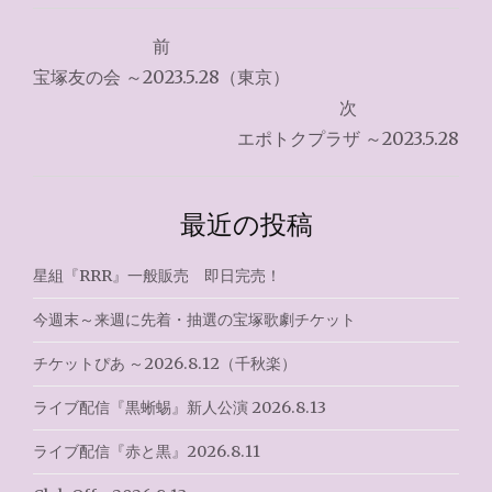
投
前
稿
宝塚友の会 ～2023.5.28（東京）
ナ
次
エポトクプラザ ～2023.5.28
ビ
ゲ
最近の投稿
ー
シ
星組『RRR』一般販売 即日完売！
ョ
今週末～来週に先着・抽選の宝塚歌劇チケット
ン
チケットぴあ ～2026.8.12（千秋楽）
ライブ配信『黒蜥蜴』新人公演 2026.8.13
ライブ配信『赤と黒』2026.8.11