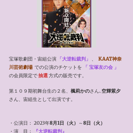
宝塚歌劇団・宙組公演
「大逆転裁判」
、
KAAT神奈
川芸術劇場
での公演のチケットを
「 宝塚友の会 」
の会員限定で
抽選
方式の販売です。
第１０９期初舞台生の２名、
楓莉かの
さん､
空輝紫夕
さん、宙組生として出演です。
・公演日： 2023年
8月1日（火）
～
8日（火）
・演 目：
『大逆転裁判』