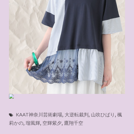
KAAT神奈川芸術劇場
,
大逆転裁判
,
山吹ひばり
,
楓
莉かの
,
瑠風輝
,
空輝紫夕
,
鷹翔千空