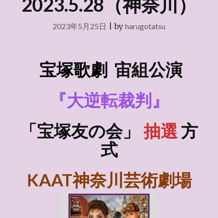
2023.5.28（神奈川）
2023年5月25日
|
by
harugotatsu
宝塚歌劇
宙組
公演
『大逆転裁判』
「宝塚友の会」
抽選
方
式
KAAT神奈川芸術劇場