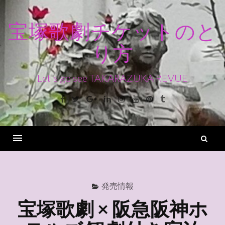
コ
ン
宝塚歌劇チケットのと
テ
り方
ン
ツ
へ
Let's go see TAKARAZUKA REVUE
ス
Facebook
Twitter
Google+
Linkedin
Instagram
Youtube
Pinterest
Tumblr
キ
ッ
プ
検
索
Menu
発売情報
宝塚歌劇 × 阪急阪神ホ