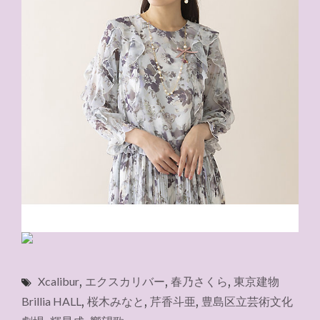
Xcalibur
,
エクスカリバー
,
春乃さくら
,
東京建物
Brillia HALL
,
桜木みなと
,
芹香斗亜
,
豊島区立芸術文化