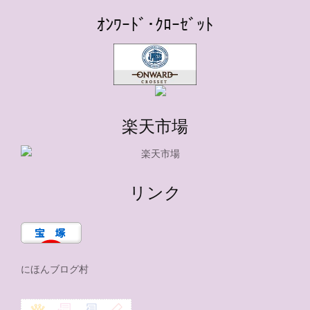
ｵﾝﾜｰﾄﾞ･ｸﾛｰｾﾞｯﾄ
楽天市場
リンク
にほんブログ村