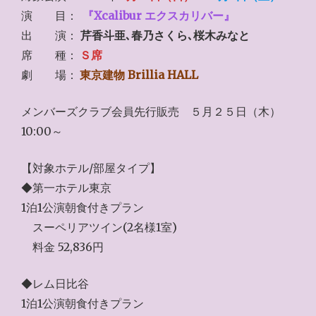
演 目：
『Xcalibur エクスカリバー』
出 演：
芹香斗亜､春乃さくら､桜木みなと
席 種：
Ｓ席
劇 場：
東京建物 Brillia HALL
メンバーズクラブ会員先行販売 ５月２５日（木）
10:00～
【対象ホテル/部屋タイプ】
◆第一ホテル東京
1泊1公演朝食付きプラン
スーペリアツイン(2名様1室)
料金 52,836円
◆レム日比谷
1泊1公演朝食付きプラン