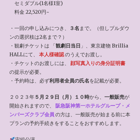
セミダブル(1名様1室)
料金 22,520円~
・一回の申し込みにつき、
３名
まで。（但しプルダウ
ンの選択枝は2名まで？）
・観劇チケットは 「
観劇日当日
」、東京建物 Brillia
HALLにて、
本人様確認
のうえでお渡し。
・チケットのお渡しには、
顔写真入りの身分証明書
の提示が必要。
・予約時は、必ず
利用者全員の氏名
を記載が必要。
２０２３年
５月２９日（月）１０時
から、
一般販売
が
開始されますので、
阪急阪神第一ホテルグループ・メ
ンバーズクラブ会員
の方は、一般販売が始まる前に本
プランの予約手続きをすることをおすすめします。
宙組公演