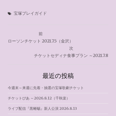
宝塚プレイガイド
投
前
稿
ローソンチケット 2021.7.5（金沢）
ナ
次
チケットセディナ食事プラン ～2021.7.8
ビ
ゲ
最近の投稿
ー
シ
今週末～来週に先着・抽選の宝塚歌劇チケット
ョ
チケットぴあ ～2026.8.12（千秋楽）
ン
ライブ配信『黒蜥蜴』新人公演 2026.8.13