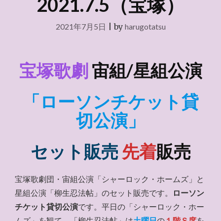
2021.7.5（宝塚）
2021年7月5日
|
by
harugotatsu
宝塚歌劇
宙組/星組公演
「ローソンチケット貸
切公演」
セット販売
先着
販売
宝塚歌劇団・宙組公演「シャーロック・ホームズ」と
星組公演「柳生忍法帖」のセット販売です。
ローソン
チケット貸切公演
です。平日の「シャーロック・ホー
ムズ」を観て、「柳生忍法帖」は
土曜日
の
１階Ｓ席
を