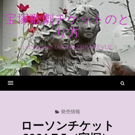
コ
ン
宝塚歌劇チケットのと
テ
り方
ン
ツ
へ
Let's go see TAKARAZUKA REVUE
ス
Facebook
Twitter
Google+
Linkedin
Instagram
Youtube
Pinterest
Tumblr
キ
ッ
プ
検
索
Menu
発売情報
ローソンチケット