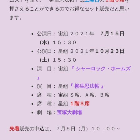
押さえることができるのでお得なセット販売だと思い
ます。
公演日： 宙組 ２０２１年
７月１５日
（木）
１５：３０
公演日： 星組 ２０２１年
１０月２３日
（土）
１５：３０
演 目： 宙組
『
シャーロック・ホームズ
』
演 目： 星組
『 柳生忍法帖 』
席 種： 宙組 Ｓ席、Ａ席、Ｂ席
席 種： 星組
１階Ｓ席
劇 場：
宝塚大劇場
先着
販売の申込は、 ７月５日（月）１０：００～