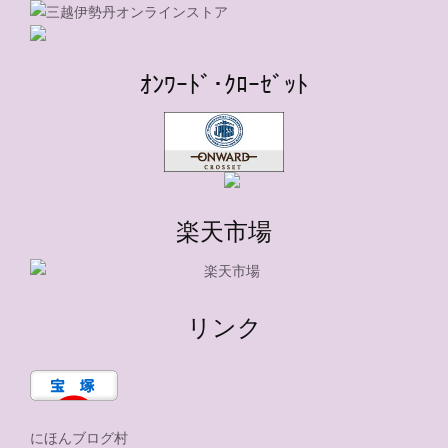
ｵﾝﾜｰﾄﾞ･ｸﾛｰｾﾞｯﾄ
楽天市場
リンク
にほんブログ村