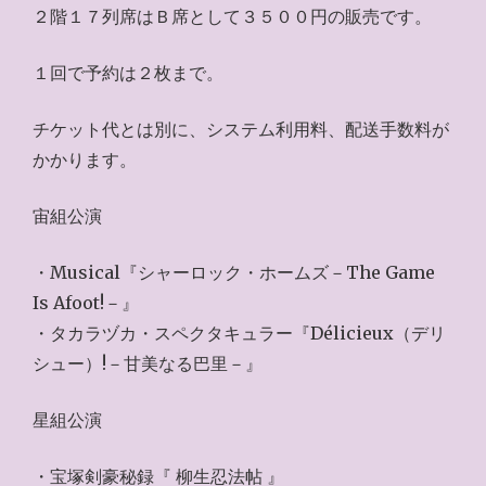
２階１７列席はＢ席として３５００円の販売です。
１回で予約は２枚まで。
チケット代とは別に、システム利用料、配送手数料が
かかります。
宙組公演
・Musical『シャーロック・ホームズ－The Game
Is Afoot!－』
・タカラヅカ・スペクタキュラー『Délicieux（デリ
シュー）!－甘美なる巴里－』
星組公演
・宝塚剣豪秘録『 柳生忍法帖 』