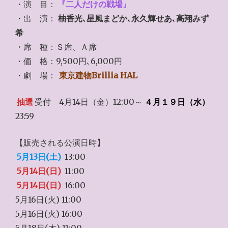
・演 目：
『二人だけの戦場』
・出 演：
柚香光､星風まどか､永久輝せあ､高翔みず
希
・席 種：Ｓ席、Ａ席
・価 格：9,500円､6,000円
・劇 場：
東京建物Brillia HAL
抽選
受付 4月14日（金）12:00～
４月１９日（水）
23:59
【販売される公演日時】
5月13日(土)
13:00
5月14日(日)
11:00
5月14日(日)
16:00
5月16日(火) 11:00
5月16日(火) 16:00