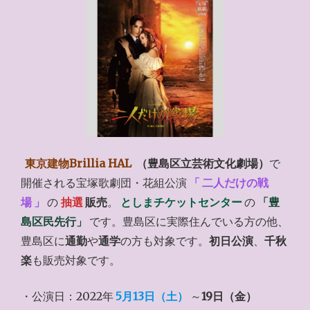
東京建物Brillia HAL
（豊島区立芸術文化劇場）
で
開催される宝塚歌劇団・花組公演
「
二人だけの戦
場
」
の
抽選
販売
。
としまチケットセンター
の
「豊
島区民先行」
です。豊島区に実際住んでいる方の他、
豊島区に
通勤
や
通学
の方も対象です。
初日公演
、
千秋
楽
も販売対象です。
・公演日：2022年
5月13日（土）
～
19日（金）