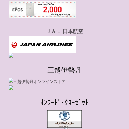
ＪＡＬ 日本航空
三越伊勢丹
ｵﾝﾜｰﾄﾞ･ｸﾛｰｾﾞｯﾄ