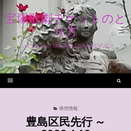
コ
ン
宝塚歌劇チケットのと
テ
り方
ン
ツ
へ
Let's go see TAKARAZUKA REVUE
ス
Facebook
Twitter
Google+
Linkedin
Instagram
Youtube
Pinterest
Tumblr
キ
ッ
プ
検
索
Menu
発売情報
豊島区民先行 ～