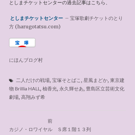
としまチケットセンターの過去記事はこちら、
としまチケットセンター
– 宝塚歌劇チケットのとり
方 (harugotatsu.com)
にほんブログ村
二人だけの戦場
,
宝塚そとばこ
,
星風まどか
,
東京建
物 Brillia HALL
,
柚香光
,
永久輝せあ
,
豊島区立芸術文化
劇場
,
高翔みず希
投
前
稿
カジノ・ロワイヤル Ｓ席１階１３列