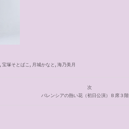
,
宝塚そとばこ
,
月城かなと
,
海乃美月
次
バレンシアの熱い花（初日公演）Ｂ席３階