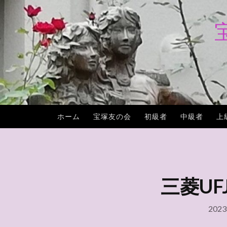
コ
ン
テ
ン
ツ
へ
ス
キ
ホーム
宝塚友の会
初級者
中級者
上
ッ
プ
三菱UFJ
202