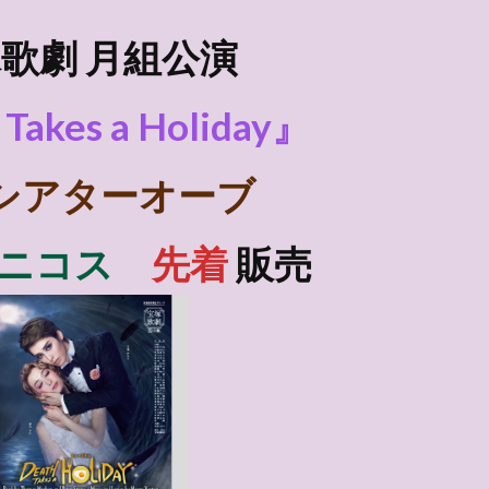
歌劇 月組
公演
Takes a Holiday』
シアターオーブ
Jニコス
先着
販売