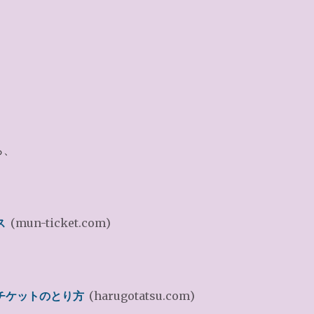
ら、
ス
(mun-ticket.com)
。
劇チケットのとり方
(harugotatsu.com)