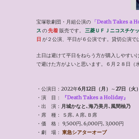
宝塚歌劇団・月組公演の
「Death Takes a H
ス
の
先着
販売です。
三菱ＵＦＪニコスチケ
日
が２公演、平日が６公演です。貸切公演で
土日は避けて平日をねらう方が購入しやすいけ
で避けた方がよいと思います。６月２８日（
・公演日：2022年
6月12日（月）
～
27日（火
・演 目：
『Death Takes a Holiday』
・出 演：
月城かなと､海乃美月､風間柚乃
・席 種： Ｓ席､Ａ席､Ｂ席
・価 格： 9,500円､6,000円､3,000円
・劇 場：
東急シアターオーブ