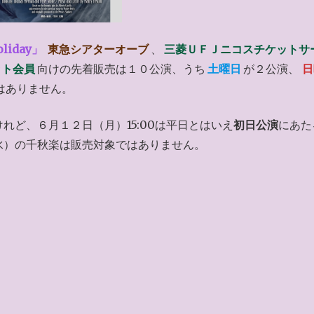
oliday」
東急シアターオーブ
、
三菱ＵＦＪニコスチケットサ
ット会員
向けの先着販売は１０公演、うち
土曜日
が２公演、
日
はありません。
れど、６月１２日（月）15:00は平日とはいえ
初日公演
にあた
水）の千秋楽は販売対象ではありません。
）