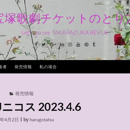
宝塚歌劇チケットのとり
Let's go see TAKARAZUKA REVUE
Facebook
Twitter
Google+
Linkedin
Instagram
Youtube
Pinterest
Tumblr
級者
発売情報
私の場合
発売情報
ニコス 2023.4.6
3年4月2日
|
by
harugotatsu