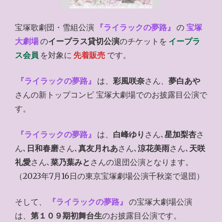
宝塚歌劇団・雪組公演
『ライラックの夢路』
の
宝塚
大劇場
の
イープラス貸切公演
のチケットを
イープラ
ス会員
を対象に
先着販売
です。
『ライラックの夢路』
は、
彩風咲奈
さん、
夢白あや
さんの新トップコンビ 宝塚大劇場でのお披露目公演で
す。
『ライラックの夢路』
は、
白峰ゆり
さん､
星加梨杏
さ
ん､
日和春磨
さん､
真友月れあ
さん､
涼花美雨
さん､
天咲
礼愛
さん､
菜乃葉みと
さんの退団公演となります。
（2023年7月16日の東京宝塚劇場公演千秋楽で退団）
そして、
『ライラックの夢路』
の宝塚大劇場公演
は、
第１０９期初舞台生
のお披露目公演です。