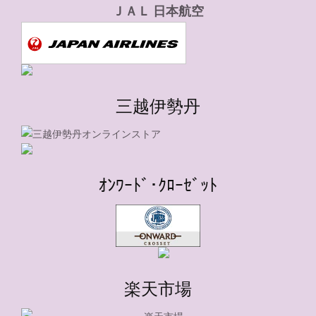
ＪＡＬ 日本航空
三越伊勢丹
ｵﾝﾜｰﾄﾞ･ｸﾛｰｾﾞｯﾄ
楽天市場