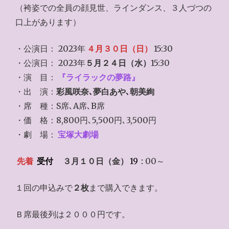
（袴姿での全員の顔見世、ラインダンス、３人づつの
口上があります）
・公演日： 2023年
４月３０日（日）
15:30
・公演日： 2023年
５月２４日（水）
15:30
・演 目：
『ライラックの夢路』
・出 演：
彩風咲奈､夢白あや､朝美絢
・席 種：S席､A席､B席
・価 格：8,800円､5,500円､3,500円
・劇 場：
宝塚大劇場
先着
受付
３月１０日（金）
19
:
00～
１回の申込みで
２枚
まで購入できます。
Ｂ席最後列は２０００円です。