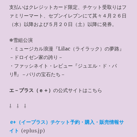
支払いはクレジットカード限定、チケット受取りはフ
ァミリーマート、セブンイレブンにて其々４月２６日
（水）以降および５月２０日（土）以降に発券。
❄雪組公演
・ミュージカル浪漫『Lilac（ライラック）の夢路』
－ドロイゼン家の誇り－
・ファッシネイト・レビュー『ジュエル・ド・パ
リ!!』－パリの宝石たち－
エ－プラス（ｅ＋）
の公式サイトはこちら
⇩ ⇩ ⇩
e+（イープラス）チケット予約・購入・販売情報サ
イト
(eplus.jp)