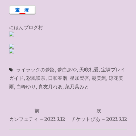
にほんブログ村
ライラックの夢路
,
夢白あや
,
天咲礼愛
,
宝塚プレイ
ガイド
,
彩風咲奈
,
日和春磨
,
星加梨杏
,
朝美絢
,
涼花美
雨
,
白峰ゆり
,
真友月れあ
,
菜乃葉みと
投
前
次
稿
カンフェティ ～2023.3.12
チケットぴあ ～2023.3.12
ナ