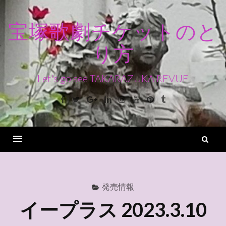
コ
ン
宝塚歌劇チケットのと
テ
り方
ン
ツ
へ
Let's go see TAKARAZUKA REVUE
ス
Facebook
Twitter
Google+
Linkedin
Instagram
Youtube
Pinterest
Tumblr
キ
ッ
プ
検
索
Menu
発売情報
イープラス 2023.3.10