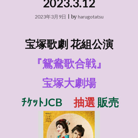
2023.3.12
2023年3月9日
|
by
harugotatsu
宝塚歌劇 花組
公演
『鴛鴦歌合戦』
宝塚大劇場
ﾁｹｯﾄJCB
抽選
販売