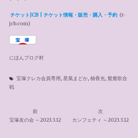
チケットJCB | チケット情報・販売・購入・予約
(t-
jcb.com)
にほんブログ村
宝塚クレカ会員専用
,
星風まどか
,
柚香光
,
鴛鴦歌合
戦
投
前
次
稿
宝塚友の会 ～2023.3.12
カンフェティ ～2023.3.12
ナ