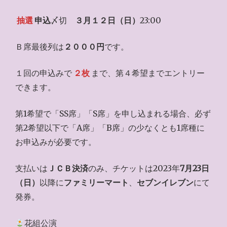
抽選
申込
〆切
３月１２日（日）
23:00
Ｂ席最後列は
２０００円
です。
１回の申込みで
２枚
まで、第４希望までエントリー
できます。
第1希望で「SS席」「S席」を申し込まれる場合、必ず
第2希望以下で「A席」「B席」の少なくとも1席種に
お申込みが必要です。
支払いは
ＪＣＢ決済
のみ、チケットは2023年
7月23日
（日）
以降に
ファミリーマート
、
セブンイレブン
にて
発券。
花組公演