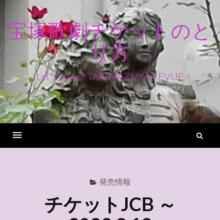
コ
ン
宝塚歌劇チケットのと
テ
り方
ン
ツ
へ
Let's go see TAKARAZUKA REVUE
ス
Facebook
Twitter
Google+
Linkedin
Instagram
Youtube
Pinterest
Tumblr
キ
ッ
プ
検
索
Menu
発売情報
チケットJCB ～