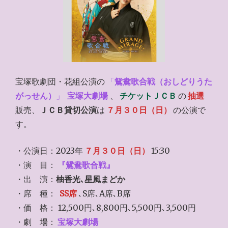
宝塚歌劇団・花組公演の
「
鴛鴦歌合戦（おしどりうた
がっせん）
」
宝塚大劇場
、
チケットＪＣＢ
の
抽選
販売、
ＪＣＢ貸切公演
は
７月３０日（日）
の公演で
す。
・公演日：2023年
７月３０日（日）
15:30
・演 目：
『鴛鴦歌合戦』
・出 演：
柚香光､星風まどか
・席 種：
SS席
､S席､A席､B席
・価 格： 12,500円､8,800円､5,500円､3,500円
・劇 場：
宝塚大劇場