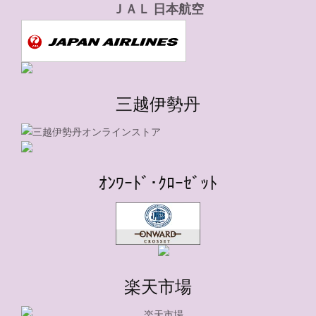
ＪＡＬ 日本航空
三越伊勢丹
ｵﾝﾜｰﾄﾞ･ｸﾛｰｾﾞｯﾄ
楽天市場