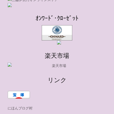
ｵﾝﾜｰﾄﾞ･ｸﾛｰｾﾞｯﾄ
楽天市場
リンク
にほんブログ村