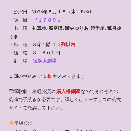
・公演日：2023年
６月１５（木）
15:30
・演 目：
『１７８９ 』
・出 演：
礼真琴､舞空瞳､瀬央ゆりあ､暁千星､輝月ゆ
うま
・席 種：Ｓ席１階
１５列以内
・価 格：８，８００円
・劇 場：
宝塚大劇場
１回の申込みで
１枚
申込みできます。
宝塚歌劇・星組公演の
購入権保障
なのでそれぞれの
公演で手続きが必要です、詳しくはイープラスの公式
サイトで確認して下さい。
星組公演