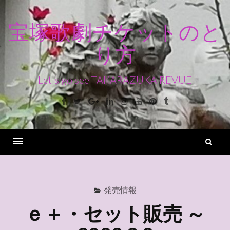
コ
ン
宝塚歌劇チケットのと
テ
り方
ン
ツ
へ
Let's go see TAKARAZUKA REVUE
ス
Facebook
Twitter
Google+
Linkedin
Instagram
Youtube
Pinterest
Tumblr
キ
ッ
プ
検
索
Menu
発売情報
ｅ＋・セット販売 ～