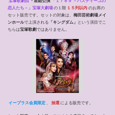
宝塚歌劇団
・星組公演
「１７８９ －バスティーユの
恋人たち－」宝塚大劇場
の１階
１５列以内
のお席の
セット販売です。セットの対象は、
梅田芸術劇場メイ
ンホール
で上演される
「キングダム」
という演目でこ
ちらは
宝塚歌劇
ではありません。
イープラス会員限定
、
抽選
による販売です。