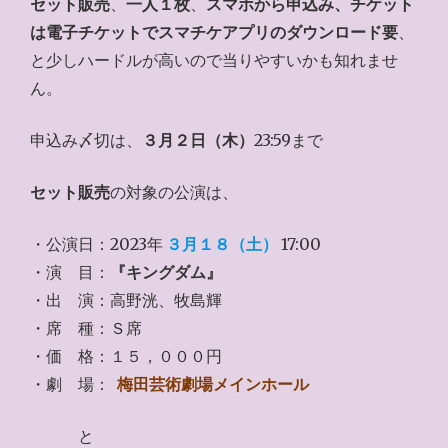
セット販売
、
一人１枚
、
スマホから申込み、チケット
は電子チケットでスマチケアプリのダウンロード要
、
と少しハードルが高いので当りやすいかも知れませ
ん。
申込み〆切は、
３月２日（木）
23:59まで
セット販売
の対象の公演は、
・公演日：2023年
３月１８（土）
17:00
・演 目：
『キングダム』
・出 演：高野洸、牧島輝
・席 種：Ｓ席
・価 格：１５，０００円
・劇 場：
梅田芸術劇場メインホール
と