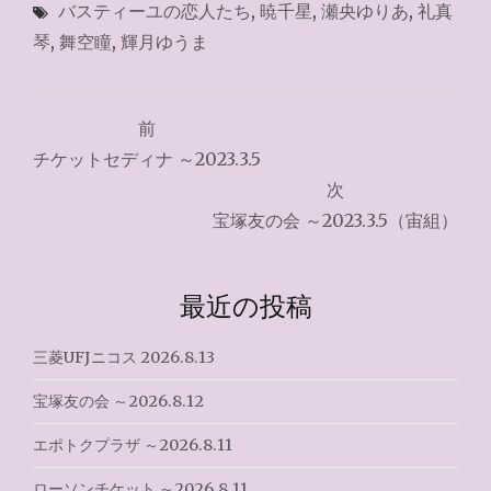
バスティーユの恋人たち
,
暁千星
,
瀬央ゆりあ
,
礼真
琴
,
舞空瞳
,
輝月ゆうま
投
前
稿
チケットセディナ ～2023.3.5
ナ
次
宝塚友の会 ～2023.3.5（宙組）
ビ
ゲ
最近の投稿
ー
シ
三菱UFJニコス 2026.8.13
ョ
宝塚友の会 ～2026.8.12
ン
エポトクプラザ ～2026.8.11
ローソンチケット ～2026.8.11