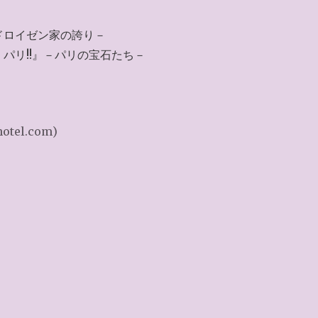
ドロイゼン家の誇り－
パリ!!』－パリの宝石たち－
hotel.com)