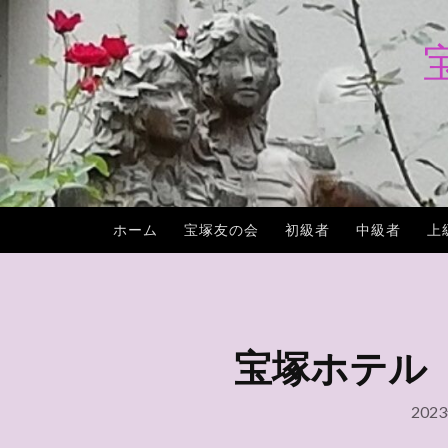
コ
ン
テ
ン
ツ
へ
ス
キ
ホーム
宝塚友の会
初級者
中級者
上
ッ
プ
宝塚ホテル（新
202