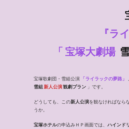
『ラ
「
宝塚大劇場
雪
宝塚歌劇団・雪組公演
「ライラックの夢路」
雪組
新人公演
観劇プラン
」です。
どうしても、この
新人公演
を観なければなら
うか。
宝塚ホテル
の申込みＨＰ画面では、
ハインド