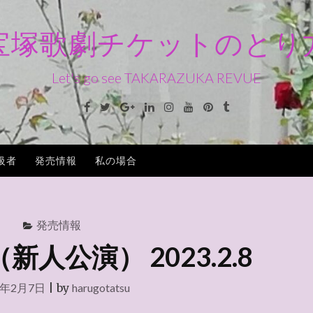
宝塚歌劇チケットのとり
Let's go see TAKARAZUKA REVUE
Facebook
Twitter
Google+
Linkedin
Instagram
Youtube
Pinterest
Tumblr
級者
発売情報
私の場合
発売情報
人公演） 2023.2.8
3年2月7日
|
by
harugotatsu