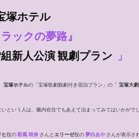
宝塚ホテル
イラックの夢路』
組新人公演 観劇プラン
」
、
宝塚ホテル
の「宝塚歌劇観劇付き宿泊プラン」の「
宝塚大劇
ないという人は、畿内在住でもあえて泊まってみてはいかがで
リヒ
役の
彩風 咲奈
さんと
エリーゼ
役の
夢白あや
さんが表示さ