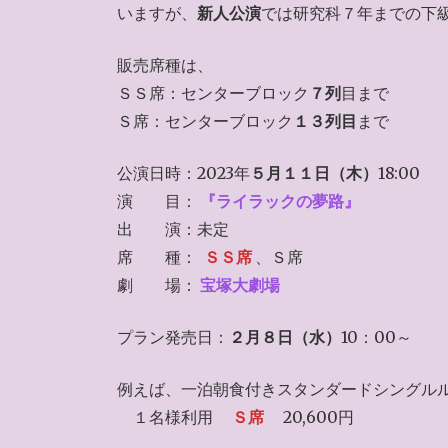
いますが、
新人公演
では研究科７年までの下
販売席種は、
ＳＳ席：センターブロック
７列
目まで
Ｓ席：センターブロック
１３列目
まで
公演日時：2023年
５月１１日（木）
18:00
演 目：
『ライラックの夢路』
出 演：未定
席 種：
ＳＳ席
、Ｓ席
劇 場：
宝塚大劇場
プラン発売日：
２月８日（水）
10：00～
例えば、一泊朝食付きスタンダードシングル
１名様利用
Ｓ席
20,600円