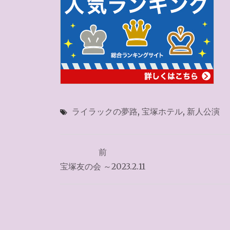
ライラックの夢路
,
宝塚ホテル
,
新人公演
投
前
稿
宝塚友の会 ～2023.2.11
ナ
ビ
ゲ