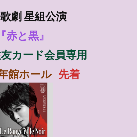
歌劇 星組公演
『赤と黒』
住友カード会員
専用
年館ホール
先着