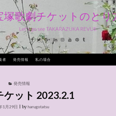
宝塚歌劇チケットのとり
Let's go see TAKARAZUKA REVUE
Facebook
Twitter
Google+
Linkedin
Instagram
Youtube
Pinterest
Tumblr
級者
発売情報
私の場合
発売情報
チケット 2023.2.1
3年1月29日
|
by
harugotatsu