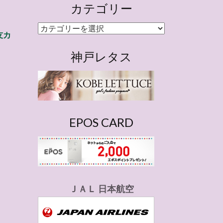
カテゴリー
カ
友カ
テ
ゴ
神戸レタス
リ
ー
EPOS CARD
ＪＡＬ 日本航空