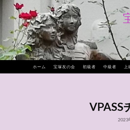
コ
ン
テ
ン
ツ
へ
ス
キ
ホーム
宝塚友の会
初級者
中級者
上
ッ
プ
VPASS
202