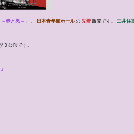
Noir ～赤と黒～」
、
日本青年館ホール
の
先着
販売
です。
三井住
が３公演です。
～』