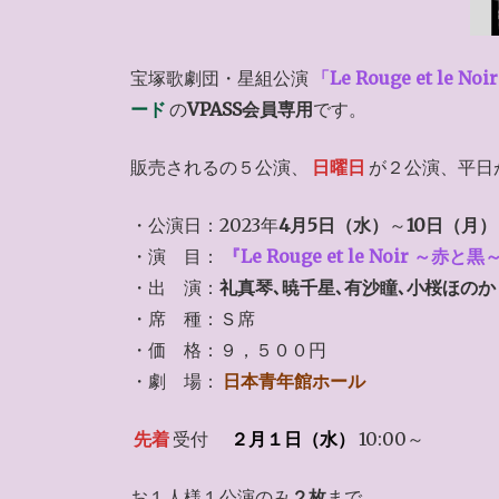
宝塚歌劇団・星組公演
「Le Rouge et le 
ード
の
VPASS会員専用
です。
販売されるの５公演、
日曜日
が２公演、平日
・公演日：2023年
4月5日（水）
～
10日（月）
・演 目：
『Le Rouge et le Noir ～赤と黒
・出 演：
礼真琴､暁千星､有沙瞳､小桜ほのか
・席 種：Ｓ席
・価 格：９，５００円
・劇 場：
日本青年館ホール
先着
受付
２月１日（水）
10:00～
お１人様１公演のみ
２枚
まで。