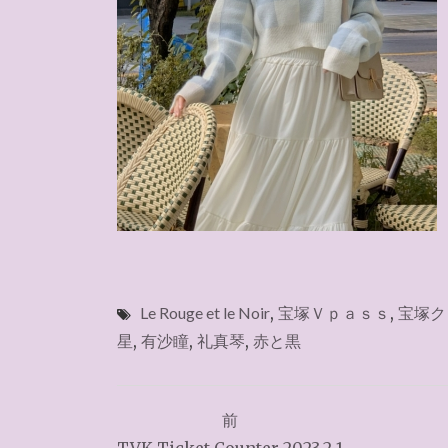
Le Rouge et le Noir
,
宝塚Ｖｐａｓｓ
,
宝塚ク
星
,
有沙瞳
,
礼真琴
,
赤と黒
投
前
稿