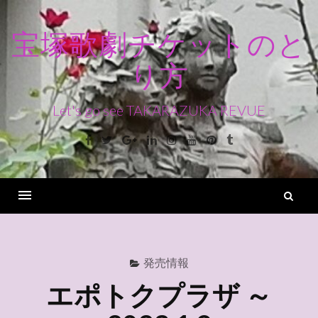
コ
ン
宝塚歌劇チケットのと
テ
り方
ン
ツ
へ
Let's go see TAKARAZUKA REVUE
ス
Facebook
Twitter
Google+
Linkedin
Instagram
Youtube
Pinterest
Tumblr
キ
ッ
プ
検
索
Menu
発売情報
エポトクプラザ ～