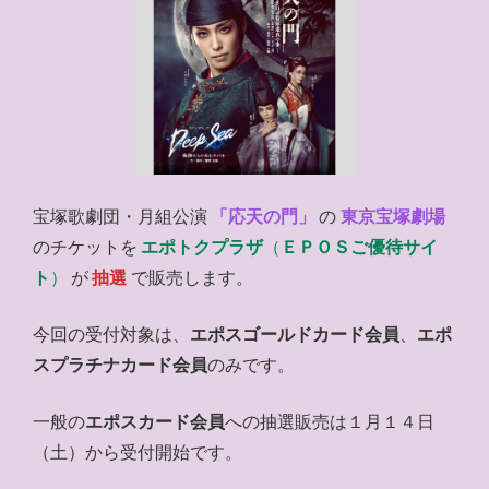
宝塚歌劇団・月組公演
「応天の門」
の
東京宝塚劇場
のチケットを
エポトクプラザ
（
ＥＰＯＳご優待サイ
ト
）
が
抽選
で販売します。
今回の受付対象は、
エポスゴールドカード会員
、
エポ
スプラチナカード会員
のみです。
一般の
エポスカード会員
への抽選販売は１月１４日
（土）から受付開始です。