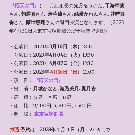
『応天の門』
は、月組組長の
光月るう
さん､
千海華蘭
さん､
朝霧真
さん､
清華蘭
さん
､結愛かれん
さん､
花時舞
香
さん､
蘭世惠翔
さんの退団公演となります。（2023
年4月30日の東京宝塚劇場公演千秋楽で退団）
・公演日：2023年
3月30日（木）
18:30
・公演日：2023年
4月04日（火）
13:30
・公演日：2023年
4月07日（金）
13:30
・公演日：2023年
4月16日（日）
11:00
・演 目：
『応天の門』
・出 演：
月城かなと､海乃美月､鳳月杏
・席 種：Ｓ席、Ａ席、Ｂ席
・価 格：9,500円､5,500円､3,500円
・劇 場：
東京宝塚劇場
抽選
予約
は、
2023年１
月９日（月）
23:59まで