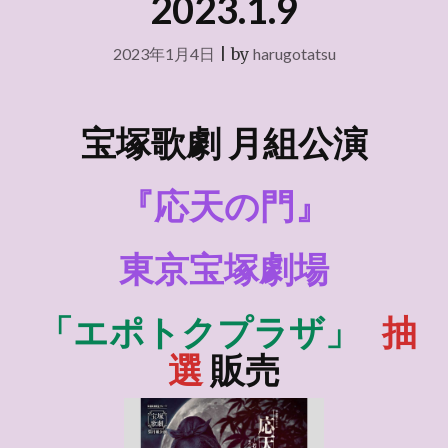
2023.1.9
2023年1月4日
|
by
harugotatsu
宝塚歌劇 月組公演
『応天の門』
東京宝塚劇場
「エポトクプラザ」
抽
選
販売