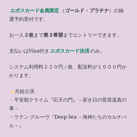
エポスカード会員限定
（
ゴールド・プラチナ
）の抽
選予約受付です。
お一人
２枚
まで
第３希望
までエントリーできます。
支払いはVisa付き
エポスカード決済
のみ。
システム利用料２２０円／枚、配送料が１０００円か
かります。
月組公演
・平安朝クライム『応天の門』－若き日の菅原道真の
事－
・ラテン グルーヴ『Deep Sea －海神たちのカルナバ
ル－』