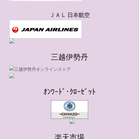
ＪＡＬ 日本航空
三越伊勢丹
ｵﾝﾜｰﾄﾞ･ｸﾛｰｾﾞｯﾄ
楽天市場