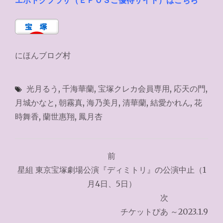
エポトクプラザ（ＥＰＯＳご優待サイト）はこちら
にほんブログ村
光月るう
,
千海華蘭
,
宝塚クレカ会員専用
,
応天の門
,
月城かなと
,
朝霧真
,
海乃美月
,
清華蘭
,
結愛かれん
,
花
時舞香
,
蘭世惠翔
,
鳳月杏
投
前
稿
星組 東京宝塚劇場公演『ディミトリ』の公演中止（1
ナ
月4日、5日）
次
ビ
チケットぴあ ～2023.1.9