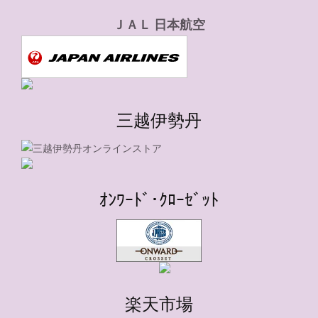
ＪＡＬ 日本航空
三越伊勢丹
ｵﾝﾜｰﾄﾞ･ｸﾛｰｾﾞｯﾄ
楽天市場