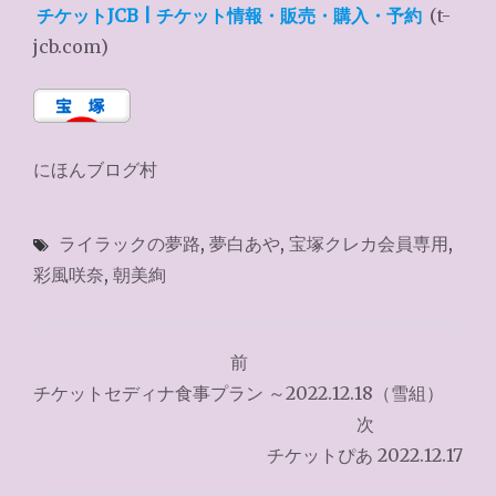
チケットJCB | チケット情報・販売・購入・予約
(t-
jcb.com)
にほんブログ村
ライラックの夢路
,
夢白あや
,
宝塚クレカ会員専用
,
彩風咲奈
,
朝美絢
投
前
稿
チケットセディナ食事プラン ～2022.12.18（雪組）
ナ
次
チケットぴあ 2022.12.17
ビ