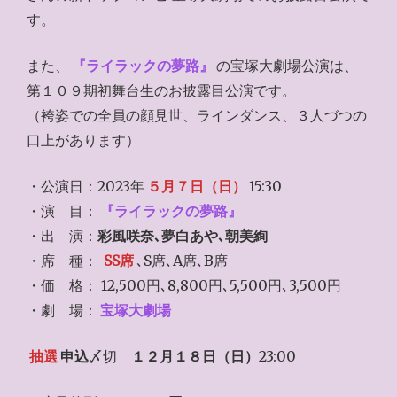
す。
また、
『ライラックの夢路』
の宝塚大劇場公演は、
第１０９期初舞台生のお披露目公演です。
（袴姿での全員の顔見世、ラインダンス、３人づつの
口上があります）
・公演日：2023年
５月７日（日）
15:30
・演 目：
『ライラックの夢路』
・出 演：
彩風咲奈､夢白あや､朝美絢
・席 種：
SS席
､S席､A席､B席
・価 格： 12,500円､8,800円､5,500円､3,500円
・劇 場：
宝塚大劇場
抽選
申込
〆切
１２月１８日（日）
23:00