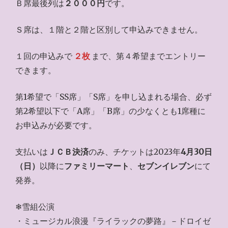
Ｂ席最後列は
２０００円
です。
Ｓ席は、１階と２階と区別して申込みできません。
１回の申込みで
２枚
まで、第４希望までエントリー
できます。
第1希望で「SS席」「S席」を申し込まれる場合、必ず
第2希望以下で「A席」「B席」の少なくとも1席種に
お申込みが必要です。
支払いは
ＪＣＢ決済
のみ、チケットは2023年
4月30日
（日）
以降に
ファミリーマート
、
セブンイレブン
にて
発券。
❄雪組公演
・ミュージカル浪漫『ライラックの夢路』－ドロイゼ