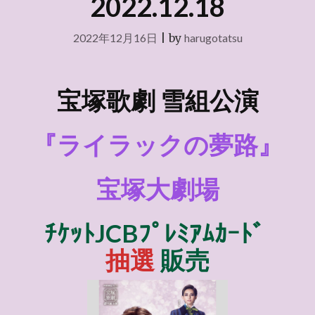
2022.12.18
2022年12月16日
|
by
harugotatsu
宝塚歌劇 雪組
公演
『ライラックの夢路』
宝塚大劇場
ﾁｹｯﾄJCBﾌﾟﾚﾐｱﾑｶｰﾄﾞ
抽選
販売