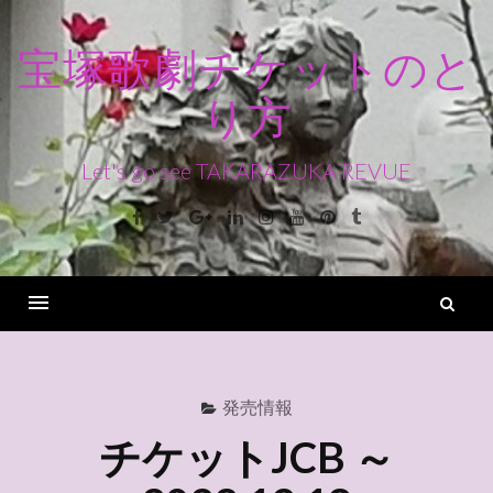
コ
ン
宝塚歌劇チケットのと
テ
り方
ン
ツ
へ
Let's go see TAKARAZUKA REVUE
ス
Facebook
Twitter
Google+
Linkedin
Instagram
Youtube
Pinterest
Tumblr
キ
ッ
プ
検
索
Menu
発売情報
チケットJCB ～