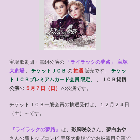
宝塚歌劇団・雪組公演の
「
ライラックの夢路
」
宝塚
大劇場
、
チケットＪＣＢ
の
抽選
販売です。
チケッ
トＪＣＢプレミアムカード会員
限定、
、
ＪＣＢ貸切
公演
の
５月７日（日）
の公演です。
チケットＪＣＢ一般会員の抽選受付は、１２月２４日
（土）～です。
『ライラックの夢路』
は、
彩風咲奈
さん、
夢白あや
さんの新トップコンビ 宝塚大劇場でのお披露目公演で