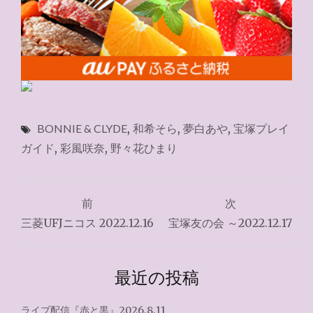
BONNIE & CLYDE
,
和希そら
,
夢白あや
,
宝塚プレイ
ガイド
,
彩風咲奈
,
野々花ひまり
投
前
次
稿
三菱UFJニコス 2022.12.16
宝塚友の会 ～2022.12.17
ナ
ビ
最近の投稿
ゲ
ライブ配信『赤と黒』2026.8.11