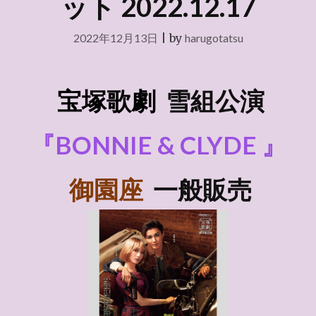
ット 2022.12.17
2022年12月13日
|
by
harugotatsu
宝塚歌劇
雪組
公演
『BONNIE & CLYDE 』
御園座
一般販売