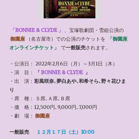
「BONNIE & CLYDE 」
、宝塚歌劇団・雪組公演の
御園座
（名古屋市）での公演のチケットを
「御園座
オンラインチケット」
で
一般販売
されます。
・公演日： 2022年2月6日（月）～3月1日（木）
・演 目：
『
BONNIE & CLYDE
』
・出 演：
彩風咲奈､夢白あや､和希そら､野々花ひま
り
・席 種： Ｓ席､Ａ席､Ｂ席
・価 格：12,500円､9,000円､7,000円
・劇 場：
御園座
一般販売
１２月１７日（土）10:00