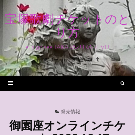
コ
ン
宝塚歌劇チケットのと
テ
り方
ン
ツ
へ
Let's go see TAKARAZUKA REVUE
ス
Facebook
Twitter
Google+
Linkedin
Instagram
Youtube
Pinterest
Tumblr
キ
ッ
プ
検
索
Menu
発売情報
御園座オンラインチケ