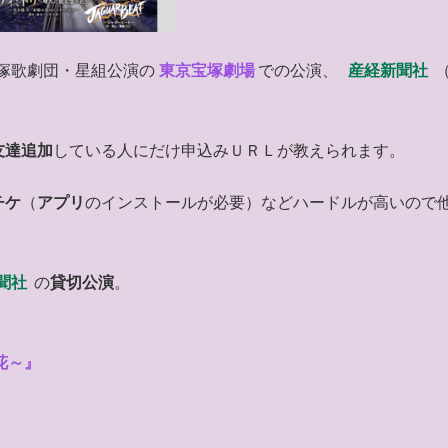
塚歌劇団・星組公演の
東京宝塚劇場
での公演、
産経新聞社
。
友達追加
している人にだけ申込みＵＲＬが教えられます。
チケ
（
アプリ
のインストールが必要）などハードルが高いので
聞社
の
貸切公演
。
花～』