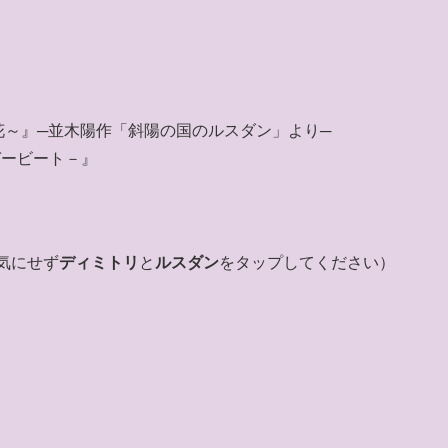
～』─並木陽作「斜陽の国のルスダン」より─
ャガービート－』
気にせず
ディミトリ
と
ルスダン
をタップしてください）