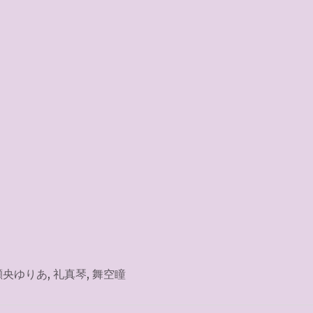
瀬央ゆりあ
,
礼真琴
,
舞空瞳