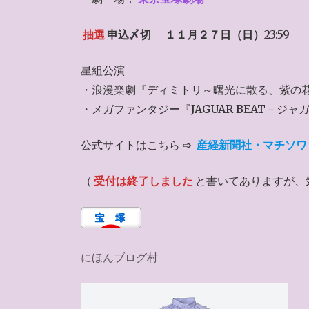
抽選
申込〆切
１１月２７日（日）
23:59
星組公演
・浪漫楽劇『ディミトリ～曙光に散る、紫の花
・メガファンタジー『JAGUAR BEAT－ジ
公式サイトはこちら ➩
産経新聞社・マチソワ
（
受付は終了しました
と書いてありますが、
にほんブログ村