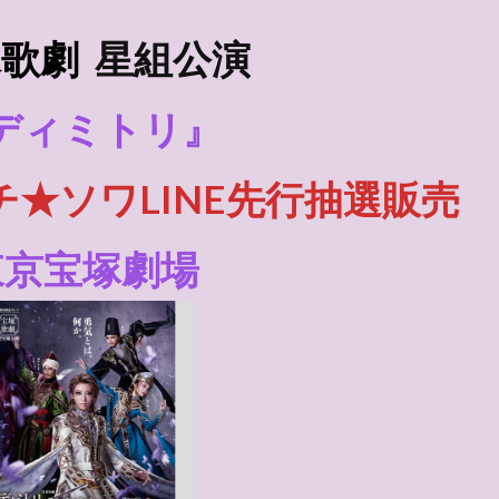
塚歌劇
星組
公演
ディミトリ』
チ★ソワLINE先行抽選販売
東京宝塚劇場