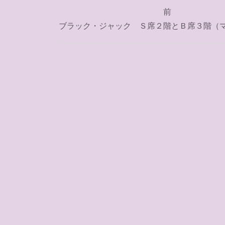
投
前
稿
ブラック・ジャック Ｓ席２階とＢ席３階（
ナ
ビ
ゲ
ー
シ
ョ
ン