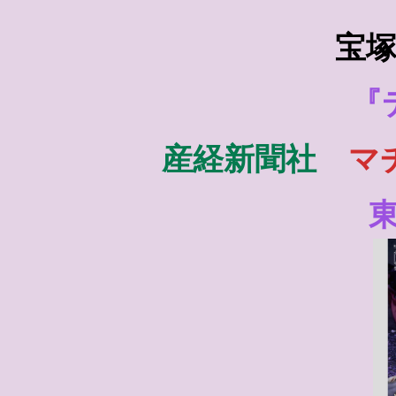
宝
『
産経新聞社
マ