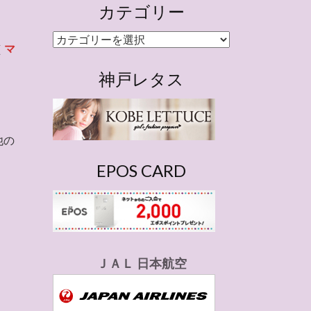
カテゴリー
カ
（
マ
テ
ゴ
神戸レタス
リ
ー
他の
EPOS CARD
ＪＡＬ 日本航空