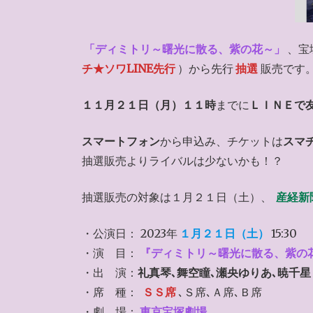
「ディミトリ～曙光に散る、紫の花～」
、宝
チ★ソワLINE先行
）から先行
抽選
販売です
１１月２１日（月）１１時
までに
ＬＩＮＥで
スマートフォン
から申込み、チケットは
スマ
抽選販売よりライバルは少ないかも！？
抽選販売の対象は１月２１日（土）、
産経新
・公演日： 2023年
１月２１日（土）
15:30
・演 目：
『ディミトリ～曙光に散る、紫の
・出 演：
礼真琴､舞空瞳､瀬央ゆりあ､暁千星
・席 種：
ＳＳ席
､Ｓ席､Ａ席､Ｂ席
・劇 場：
東京宝塚劇場