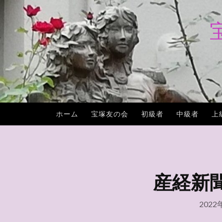
コ
ン
テ
ン
ツ
へ
ス
キ
ホーム
宝塚友の会
初級者
中級者
上
ッ
プ
産経新聞社
2022