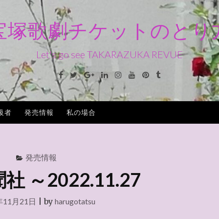
宝塚歌劇チケットのとり
Let's go see TAKARAZUKA REVUE
Facebook
Twitter
Google+
Linkedin
Instagram
Youtube
Pinterest
Tumblr
級者
発売情報
私の場合
発売情報
 ～2022.11.27
年11月21日
|
by
harugotatsu