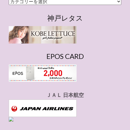
カ
テ
ゴ
神戸レタス
リ
ー
EPOS CARD
ＪＡＬ 日本航空