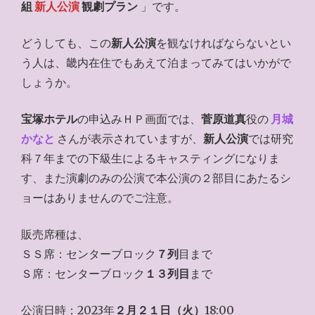
組
新人公演
観劇プラン
」です。
どうしても、この
新人公演
を観なければならないとい
う人は、畿内在住でもあえて泊まってみてはいかがで
しょうか。
宝塚ホテル
の申込みＨＰ画面では、
菅原道真
役の
月城
かなと
さんが表示されていますが、
新人公演
では研究
科７年までの下級生によるキャスティングになりま
す、また演劇のみの公演で本公演の２部目にあたるシ
ョーはありませんのでご注意。
販売席種は、
ＳＳ席：センターブロック
７列
目まで
Ｓ席：センターブロック
１３列目
まで
公演日時：2023年
２月２１日（火）
18:00