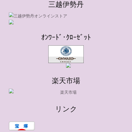
三越伊勢丹
ｵﾝﾜｰﾄﾞ･ｸﾛｰｾﾞｯﾄ
楽天市場
リンク