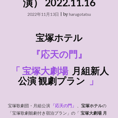
演） 2022.11.16
2022年11月13日
|
by
harugotatsu
宝塚ホテル
『応天の門』
「
宝塚大劇場
月組新人
公演 観劇プラン
」
宝塚歌劇団・月組公演
「応天の門」
、
宝塚ホテル
の
「宝塚歌劇観劇付き宿泊プラン」の「
宝塚大劇場 月