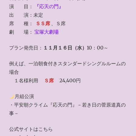
演 目：
『応天の門』
出 演：未定
席 種：
ＳＳ席
、Ｓ席
劇 場：
宝塚大劇場
プラン発売日：
１１月１６日（水）
10：00～
例えば、一泊朝食付きスタンダードシングルルームの
場合
１名様利用
Ｓ席
24,400円
月組公演
・平安朝クライム『応天の門』－若き日の菅原道真の
事－
公式サイトはこちら