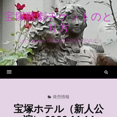
コ
ン
宝塚歌劇チケットのと
テ
り方
ン
ツ
へ
Let's go see TAKARAZUKA REVUE
ス
Facebook
Twitter
Google+
Linkedin
Instagram
Youtube
Pinterest
Tumblr
キ
ッ
プ
検
索
Menu
発売情報
宝塚ホテル（新人公