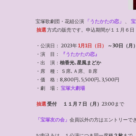
宝塚歌劇団・花組公演
「うたかたの恋」
、
宝
抽選
方式の販売です。申込期間が１１月６日
・公演日： 2023年
1月1日（日）
～30日（月
・演 目：
『うたかたの恋』
・出 演：
柚香光､星風まどか
・席 種： Ｓ席､Ａ席、Ｂ席
・価 格：8,800円､5,500円､3,500円
・劇 場：
宝塚大劇場
抽選
受付
１１月７
日（月）
23:00まで
「宝塚友の会」
会員以外の方はエントリーで
お申込みは、１公演につき同一席種
２枚
まで