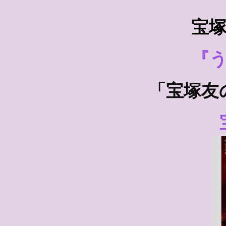
宝
『
「宝塚友