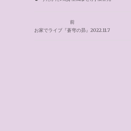
投
前
稿
お家でライブ『蒼穹の昴』2022.11.7
ナ
ビ
ゲ
ー
シ
ョ
ン