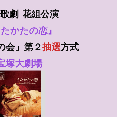
塚歌劇
花組
公演
うたかたの恋』
の会」第２
抽選
方式
宝塚大劇場