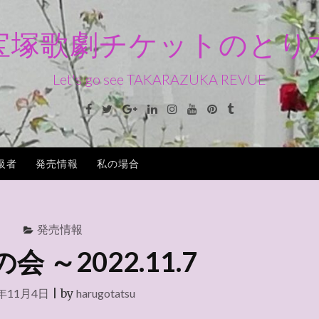
宝塚歌劇チケットのとり
Let's go see TAKARAZUKA REVUE
Facebook
Twitter
Google+
Linkedin
Instagram
Youtube
Pinterest
Tumblr
級者
発売情報
私の場合
発売情報
 ～2022.11.7
2年11月4日
|
by
harugotatsu