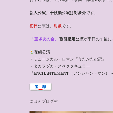
新人公演
、
千秋楽
公演は
対象外
です。
初日
公演は、
対象
です。
「宝塚友の会」
割引指定公演
が平日の午後に
花組公演
・ミュージカル・ロマン『うたかたの恋』
・タカラヅカ・スペクタキュラー
『ENCHANTEMENT（アンシャントマン
にほんブログ村