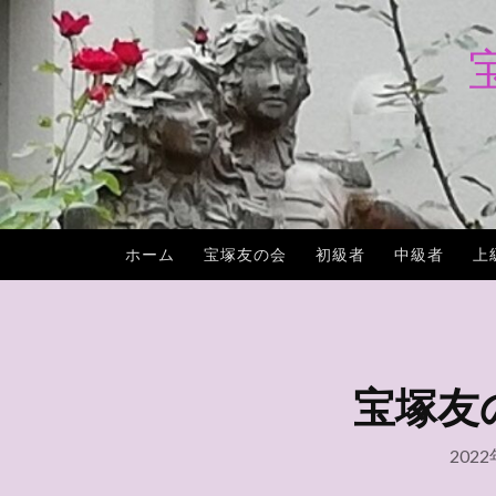
コ
ン
テ
ン
ツ
へ
ス
キ
ホーム
宝塚友の会
初級者
中級者
上
ッ
プ
宝塚友の会
202