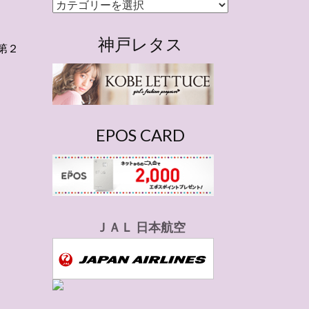
カ
テ
ゴ
神戸レタス
第２
リ
ー
EPOS CARD
ＪＡＬ 日本航空