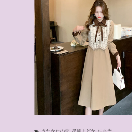
うたかたの恋
,
星風まどか
,
柚香光