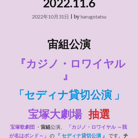
2022.11.6
2022年10月31日
|
by
harugotatsu
宙組公演
『
カジノ・ロワイヤル
』
「セディナ貸切公演 」
宝塚大劇場
抽選
宝塚歌劇団
・
宙組
公演、
「
カジノ・ロワイヤル ～我
が名はボンド～
」
の
『 セディナ貸切公演 』
です。
チ