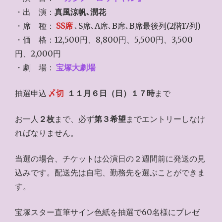
・出 演：
真風涼帆､潤花
・席 種：
SS席
､S席､A席､B席､B席最後列(2階17列)
・価 格：12,500円、8,800円、5,500円、3,500
円、2,000円
・劇 場：
宝塚大劇場
抽選申込
〆切
１１月６日（日）１７時
まで
お一人
２枚
まで、必ず
第３希望
までエントリーしなけ
ればなりません。
当選の場合、チケットは公演日の２週間前に発送の見
込みです。配送先は自宅、勤務先を選ぶことができま
す。
宝塚スター直筆サイン色紙を抽選で60名様にプレゼ