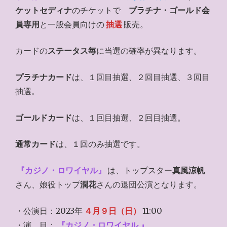
ケットセディナ
のチケットで
プラチナ・ゴールド会
員専用
と一般会員向けの
抽選
販売。
カードの
ステータス毎
に当選の確率が異なります。
プラチナカード
は、１回目抽選、２回目抽選、３回目
抽選。
ゴールドカード
は、１回目抽選、２回目抽選。
通常カード
は、１回のみ抽選です。
『カジノ・ロワイヤル』
は、トップスター
真風涼帆
さん、娘役トップ
潤花
さんの退団公演となります。
・公演日：2023年
４月９日（日）
11:00
・演 目：
『カジノ・ロワイヤル 』