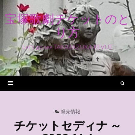
コ
ン
宝塚歌劇チケットのと
テ
り方
ン
ツ
へ
Let's go see TAKARAZUKA REVUE
ス
Facebook
Twitter
Google+
Linkedin
Instagram
Youtube
Pinterest
Tumblr
キ
ッ
プ
検
索
Menu
発売情報
チケットセディナ ～