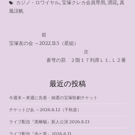
カジノ・ロワイヤル
,
宝塚クレカ会員専用
,
潤花
,
真
風涼帆
投
前
稿
宝塚友の会 ～2022.11.5（星組）
ナ
次
蒼穹の昴 ２階１７列席Ｌ１､Ｌ２番
ビ
ゲ
最近の投稿
ー
シ
今週末～来週に先着・抽選の宝塚歌劇チケット
ョ
チケットぴあ ～2026.8.12（千秋楽）
ン
ライブ配信『黒蜥蜴』新人公演 2026.8.13
ライブ配信『赤と黒』2026.8.11