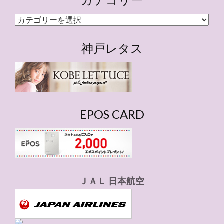
カ
テ
ゴ
神戸レタス
リ
ー
EPOS CARD
ＪＡＬ 日本航空