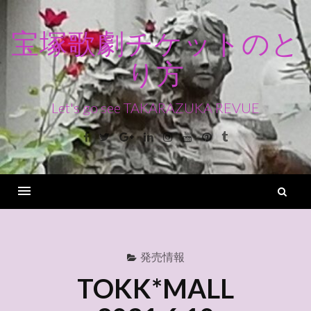
コ
ン
宝塚歌劇チケットのと
テ
り方
ン
ツ
へ
Let's go see TAKARAZUKA REVUE
ス
Facebook
Twitter
Google+
Linkedin
Instagram
Youtube
Pinterest
Tumblr
キ
ッ
プ
検
索
Menu
発売情報
TOKK*MALL