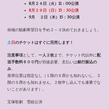
8月２４日（火）11：00公演
8月２９日（日）15：30公演
9月 ２日（木）15：30公演
候補の観劇希望日を予め２～３決めておきましょう。
土
日
のチケットはすぐに完売します！
注意事項
として、
一人２枚
まで、チケット代以外に
配
送手数料６００円
が別途必要、支払いは
銀行振込の
み
、
座席位置は指定なし（１階のＳ席かも知れないし、２
階のＳ席かも知れません、２枚申し込んでも連番でな
いことがあります）。
宝塚歌劇 雪組公演