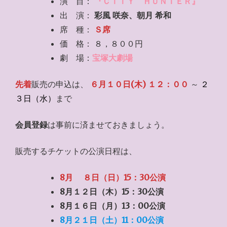
演 目：
『ＣＩＴＹ ＨＵＮＴＥＲ』
出 演：
彩風 咲奈、朝月 希和
席 種：
Ｓ席
価 格： ８，８００円
劇 場：
宝塚大劇場
先着
販売の申込は、
６月１０日(木) １２：００
～
２
３日（水）
まで
会員登録
は事前に済ませておきましょう。
販売するチケットの公演日程は、
8月 ８日（日）15：30公演
8月１２日（木）15：30公演
8月１６日（月）13：00公演
8月２１日（土）11：00公演