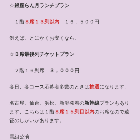
☆
銀座らん月ランチプラン
１階
Ｓ席１３列以内
１６，５００円
例えば、とにかくお安くなら、
☆
Ｂ席最後列チケットプラン
２階１６列席
３，０００円
各日、各コース応募者多数のときは
抽選
になります。
名古屋、仙台、浜松、新潟発着の
新幹線
プランもあり
ます、こちらは１階
Ｓ席１５列目以内
のお席なので遠
征のしがいがあります。
雪組公演