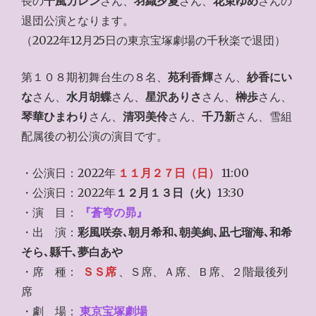
長の
千風カレン
さん、
羽織夕夏
さん、
花束ゆめ
さんの
退団公演となります。
（2022年12月25日の東京宝塚劇場の千秋楽で退団）
第１０８期初舞台生の８名、
苑利香輝
さん、
紗香にい
な
さん、
水月胡蝶
さん、
星沢ありさ
さん、
榊歩
さん、
琴華ひまわり
さん、
清羽美伶
さん、
千乃新
さん、雪組
配属後の初公演の演目です。
・公演日：2022年
１１月２７日（日）
11:00
・公演日：2022年
１２月１３日（火）
13:30
・演 目：
『蒼穹の昴』
・出 演：
彩風咲奈､朝月希和､朝美絢､凪七瑠海､和希
そら､縣千､夢白あや
・席 種：
ＳＳ席
、Ｓ席、Ａ席、Ｂ席、２階最後列
席
・劇 場：
東京宝塚劇場