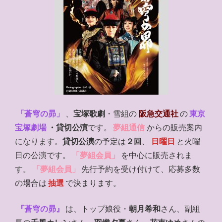
「蒼穹の昴」
、
宝塚歌劇
・雪組の
阪急交通社
の
東京
宝塚劇場
・貸切公演
です。
夢組通信
からの販売案内
になります。
貸切公演
の予定は
２回
、
日曜日
と火曜
日の公演です。
「夢組会員」
を中心に販売されま
す。
「夢組会員」
先行予約を受け付けて、応募多数
の場合は
抽選
で決まります。
『蒼穹の昴』
は、トップ娘役・
朝月希和
さん、副組