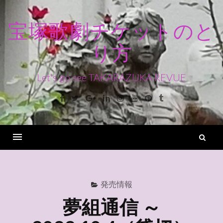
コ
ン
宝塚歌劇チケットのと
テ
り方
ン
ツ
へ
Let's go see TAKARAZUKA REVUE
ス
Facebook
Twitter
Google+
Linkedin
Instagram
Youtube
Pinterest
Tumblr
キ
ッ
プ
検
索
Menu
発売情報
夢組通信 ～