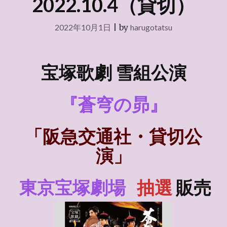
2022.10.4（貸切）
2022年10月1日
|
by
harugotatsu
宝塚歌劇 雪組公演
『蒼穹の昴』
「阪急交通社・貸切公
演」
東京宝塚劇場
抽選
販売