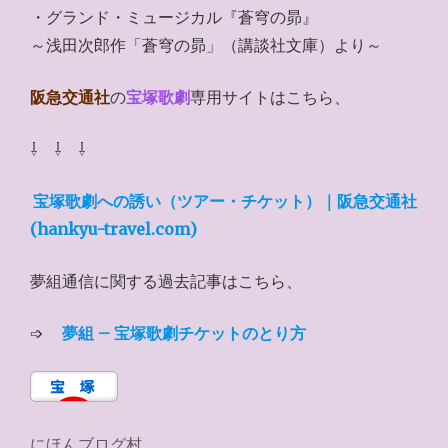
・グランド・ミュージカル『蒼穹の昴』
～浅田次郎作「蒼穹の昴」（講談社文庫）より～
阪急交通社
の
宝塚歌劇
専用サイトはこちら、
⇩ ⇩ ⇩
宝塚歌劇への誘い（ツアー・チケット）｜阪急交通社
(hankyu-travel.com)
夢組通信に関する過去記事はこちら、
➩
夢組 – 宝塚歌劇チケットのとり方
にほんブログ村