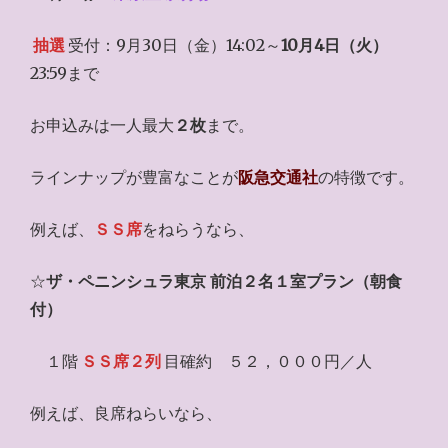
抽選
受付：9月30日（金）14:02～
10月4日（火）
23:59まで
お申込みは一人最大
２枚
まで。
ラインナップが豊富なことが
阪急交通社
の特徴です。
例えば、
ＳＳ席
をねらうなら、
☆
ザ・ペニンシュラ東京 前泊２名１室プラン（朝食
付）
１階
ＳＳ席２列
目確約 ５２，０００円／人
例えば、良席ねらいなら、