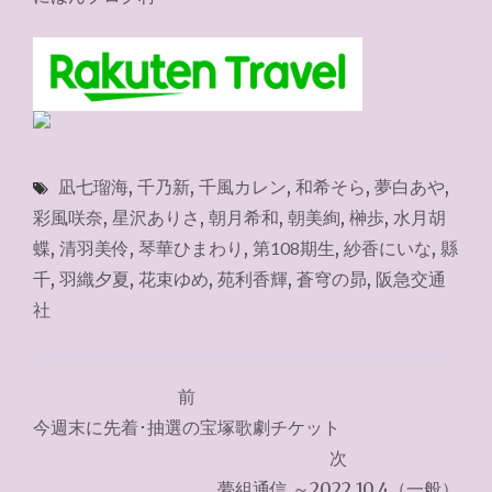
凪七瑠海
,
千乃新
,
千風カレン
,
和希そら
,
夢白あや
,
彩風咲奈
,
星沢ありさ
,
朝月希和
,
朝美絢
,
榊歩
,
水月胡
蝶
,
清羽美伶
,
琴華ひまわり
,
第108期生
,
紗香にいな
,
縣
千
,
羽織夕夏
,
花束ゆめ
,
苑利香輝
,
蒼穹の昴
,
阪急交通
社
投
前
稿
今週末に先着･抽選の宝塚歌劇チケット
ナ
次
夢組通信 ～2022.10.4（一般）