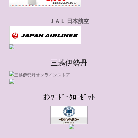
ＪＡＬ 日本航空
三越伊勢丹
ｵﾝﾜｰﾄﾞ･ｸﾛｰｾﾞｯﾄ