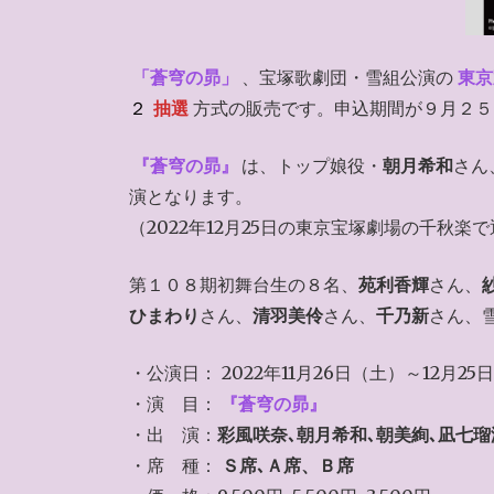
「蒼穹の昴」
、宝塚歌劇団・雪組公演の
東京
２
抽選
方式の販売です。申込期間が９月２５
『蒼穹の昴』
は、トップ娘役・
朝月希和
さん
演となります。
（2022年12月25日の東京宝塚劇場の千秋楽
第１０８期初舞台生の８名、
苑利香輝
さん、
ひまわり
さん、
清羽美伶
さん、
千乃新
さん、
・公演日： 2022年11月26日（土）～12月25
・演 目：
『蒼穹の昴』
・出 演：
彩風咲奈､朝月希和､朝美絢､凪七瑠
・席 種：
Ｓ席､Ａ席、Ｂ席