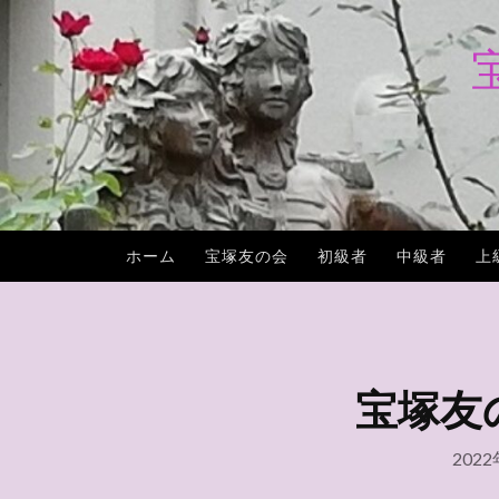
コ
ン
テ
ン
ツ
へ
ス
キ
ホーム
宝塚友の会
初級者
中級者
上
ッ
プ
宝塚友の会
202