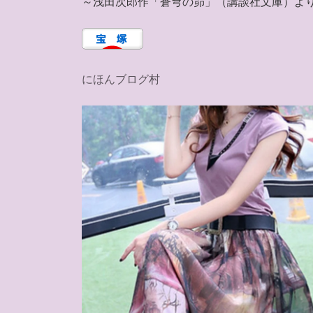
～浅田次郎作「蒼穹の昴」（講談社文庫）よ
にほんブログ村