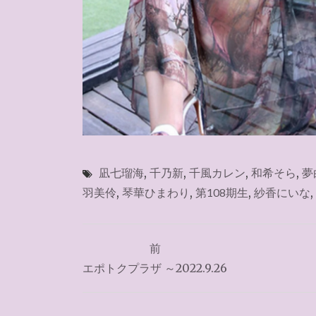
凪七瑠海
,
千乃新
,
千風カレン
,
和希そら
,
夢
羽美伶
,
琴華ひまわり
,
第108期生
,
紗香にいな
,
投
前
稿
エポトクプラザ ～2022.9.26
ナ