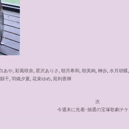
白あや
,
彩風咲奈
,
星沢ありさ
,
朝月希和
,
朝美絢
,
榊歩
,
水月胡蝶
縣千
,
羽織夕夏
,
花束ゆめ
,
苑利香輝
次
今週末に先着･抽選の宝塚歌劇チケ