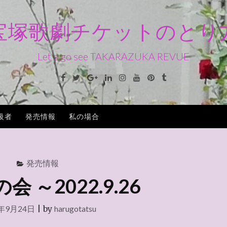
宝塚歌劇チケットのとり
Let's go see TAKARAZUKA REVUE
Facebook
Twitter
Google+
Linkedin
Instagram
Youtube
Pinterest
Tumblr
級者
発売情報
私の場合
発売情報
 ～2022.9.26
2年9月24日
|
by
harugotatsu