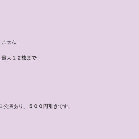
きません。
、最大
１２枚まで
。
６公演あり、
５００円引き
です。