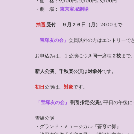
・価 格：9,500円､5,500円､3,500円
・劇 場：
東京宝塚劇場
抽選
受付
９月２６日（月）
23:00まで
「宝塚友の会」
会員以外の方はエントリーで
お申込みは、１公演につき同一席種
２枚
まで
新人公演
、
千秋楽
公演は
対象外
です。
初日
公演は、
対象
です。
「宝塚友の会」
割引指定公演
が平日の午後に
雪組公演
・グランド・ミュージカル『蒼穹の昴』