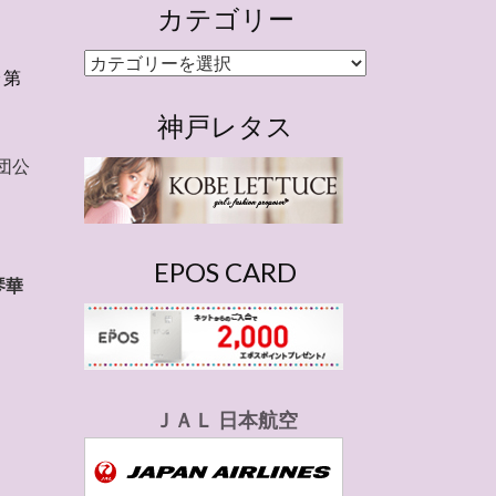
カテゴリー
カ
で
第
テ
ゴ
神戸レタス
リ
団公
ー
EPOS CARD
琴華
ＪＡＬ 日本航空