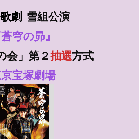
塚歌劇
雪組
公演
『蒼穹の昴』
の会」第２
抽選
方式
東京宝塚劇場