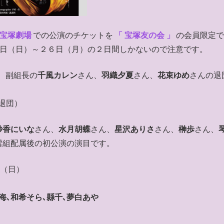
宝塚劇場
での公演のチケットを
「 宝塚友の会 」
の会員限定
日（日）～２６日（月）の２日間しかないので注意です。
、副組長の
千風カレン
さん、
羽織夕夏
さん、
花束ゆめ
さんの退
で退団）
紗香にいな
さん、
水月胡蝶
さん、
星沢ありさ
さん、
榊歩
さん、
雪組配属後の初公演の演目です。
日（日）
海､和希そら､縣千､夢白あや