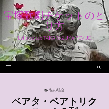
コ
ン
宝塚歌劇チケットのと
テ
り方
ン
ツ
へ
Let's go see TAKARAZUKA REVUE
ス
Facebook
Twitter
Google+
Linkedin
Instagram
Youtube
Pinterest
Tumblr
キ
ッ
プ
検
索
Menu
私の場合
ベアタ・ベアトリク