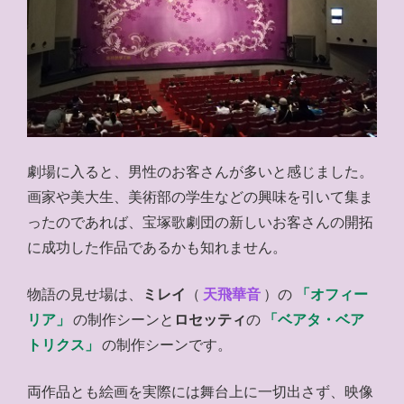
劇場に入ると、男性のお客さんが多いと感じました。
画家や美大生、美術部の学生などの興味を引いて集ま
ったのであれば、宝塚歌劇団の新しいお客さんの開拓
に成功した作品であるかも知れません。
物語の見せ場は、
ミレイ
（
天飛華音
）の
「オフィー
リア」
の制作シーンと
ロセッティ
の
「ベアタ・ベア
トリクス」
の制作シーンです。
両作品とも絵画を実際には舞台上に一切出さず、映像