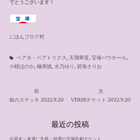
でとうございます！
にほんブログ村
ベアタ・ベアトリクス
,
天飛華音
,
宝塚バウホール
,
小桜ほのか
,
極美慎
,
水乃ゆり
,
碧海さりお
投
前
次
稿
銀のステッキ 2022.9.20
VPASSチケット 2022.9.20
ナ
ビ
最近の投稿
ゲ
今週末～来週に先着・抽選の宝塚歌劇チケット