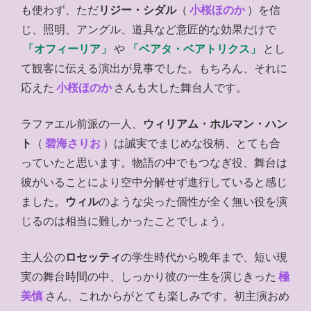
も使わず、ただ
リジー・シダル
（
小桜ほのか
）を信
じ、照明、アングル、道具など意匠的な効果だけで
「オフィーリア」
や
「ベアタ・ベアトリクス」
とし
て観客に伝える演出が見事でした。もちろん、それに
応えた
小桜ほのか
さんも大した舞台人です。
ラファエル前派の一人、
ウィリアム・ホルマン・ハン
ト
（
碧海さりお
）は誠実でまじめな役柄、とても合
っていたと思います。物語の中でもつなぎ役、舞台は
彼がいることにより空中分解せず進行していると感じ
ました。
ウィル
のような尖った個性が全く無い役を演
じるのは相当に難しかったことでしょう。
主人公の
ロセッティ
の学生時代から晩年まで、短い現
実の舞台時間の中、しっかり彼の一生を演じきった
極
美慎
さん、これからがとても楽しみです。初主演おめ