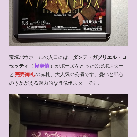
宝塚バウホールの入口には、
ダンテ・ガブリエル・ロ
セッティ
（
極美慎
）がポーズをとった公演ポスター
と
完売御礼
の赤札、大人気の公演です。憂いと野心
のうかがえる魅力的な肖像ポスターです。