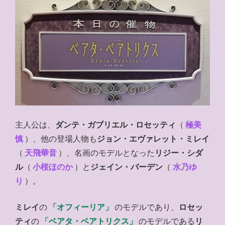
主人公は、
ダンテ・ガブリエル・ロセッティ
（
極美
慎
）、他の登場人物も
ジョン・エヴァレット・ミレイ
（
天飛華音
）、名画のモデルとなった
リジー・シダ
ル
（
小桜ほのか
）と
ジェイン・バーデン
（
水乃ゆ
り
）。
ミレイ
の
「オフィーリア」
のモデルであり、
ロセッ
ティ
の
「ベアタ・ベアトリクス」
のモデルである
リ