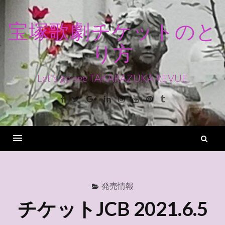
コ
ン
宝塚歌劇チケットのと
テ
り方
ン
ツ
へ
Let's go see TAKARAZUKA REVUE
ス
Facebook
Twitter
Google+
Linkedin
Instagram
Youtube
Pinterest
Tumblr
キ
ッ
プ
検
索
Menu
発売情報
チケットJCB 2021.6.5