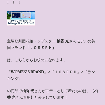
⇩ ⇩ ⇩
宝塚歌劇団花組トップスター
柚香 光
さんモデルの英
国ブランド
「ＪＯＳＥＰＨ」
は、こちらからお求めになれます。
「
WOMEN’S BRAND
」➩「
ＪＯＳＥＰＨ
」➩「
ラン
キング
」
の商品で
柚香 光
さんがモデルとして着たものは、【
柚
香 光
さん着用】と表示しています！