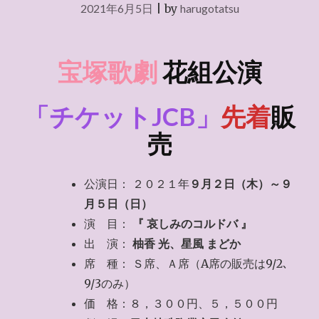
2021年6月5日
|
by
harugotatsu
宝塚歌劇
花組公演
「チケットJCB」
先着
販
売
公演日： ２０２１年
９月２日（木）～９
月５日（日）
演 目：
『 哀しみのコルドバ 』
出 演：
柚香 光、星風 まどか
席 種： Ｓ席、Ａ席（A席の販売は9/2､
9/3のみ）
価 格：８，３００円、５，５００円