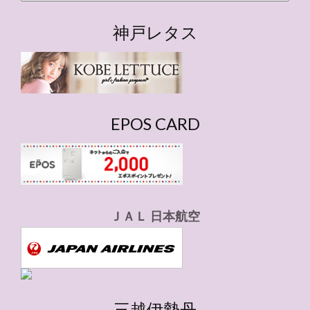
テ
ゴ
神戸レタス
リ
ー
EPOS CARD
ＪＡＬ 日本航空
三越伊勢丹