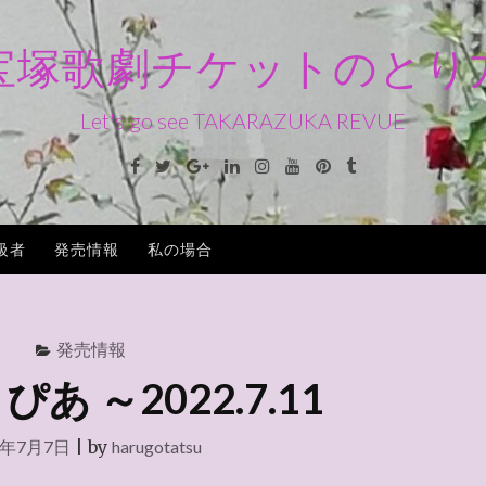
宝塚歌劇チケットのとり
Let's go see TAKARAZUKA REVUE
Facebook
Twitter
Google+
Linkedin
Instagram
Youtube
Pinterest
Tumblr
級者
発売情報
私の場合
発売情報
あ ～2022.7.11
2年7月7日
|
by
harugotatsu