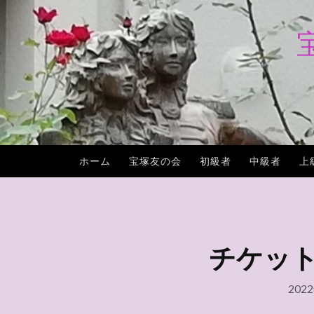
コ
ン
テ
ン
ツ
へ
ス
キ
ホーム
宝塚友の会
初級者
中級者
上
ッ
プ
チケットぴ
202