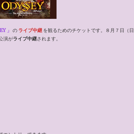
EY
」
の
ライブ中継
を観るためのチケットです。８月７日（
公演が
ライブ中継
されます。