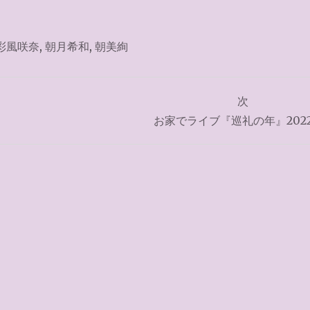
彩風咲奈
,
朝月希和
,
朝美絢
次
お家でライブ『巡礼の年』2022.7