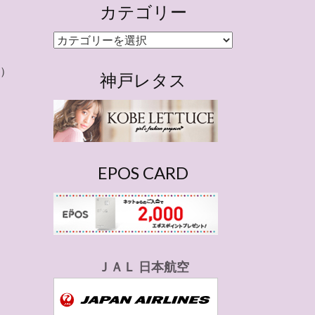
カテゴリー
カ
テ
日）
ゴ
神戸レタス
リ
ー
EPOS CARD
ＪＡＬ 日本航空