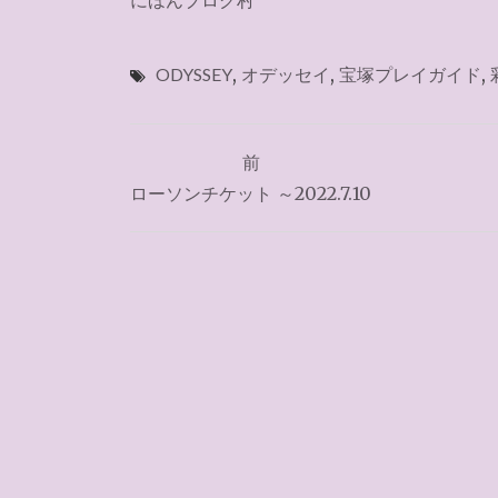
にほんブログ村
ODYSSEY
,
オデッセイ
,
宝塚プレイガイド
,
投
前
稿
ローソンチケット ～2022.7.10
ナ
ビ
ゲ
ー
シ
ョ
ン