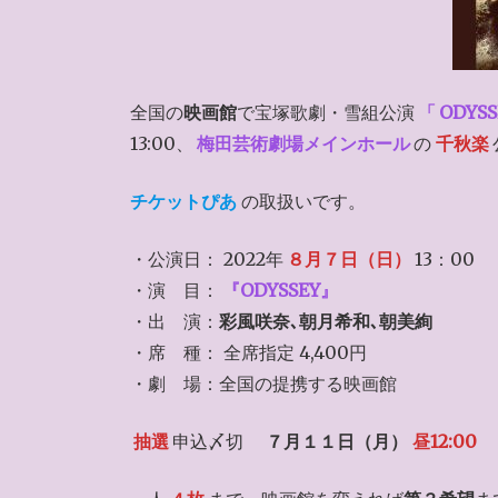
全国の
映画館
で宝塚歌劇・雪組公演
「
ODYSS
13:00、
梅田芸術劇場メインホール
の
千秋楽
チケットぴあ
の取扱いです。
・公演日： 2022年
８月７日（日）
13：00
・演 目：
『ODYSSEY』
・出 演：
彩風咲奈､朝月希和､朝美絢
・席 種： 全席指定 4,400円
・劇 場：全国の提携する映画館
抽選
申込〆切
７月１１日（月）
昼12:00