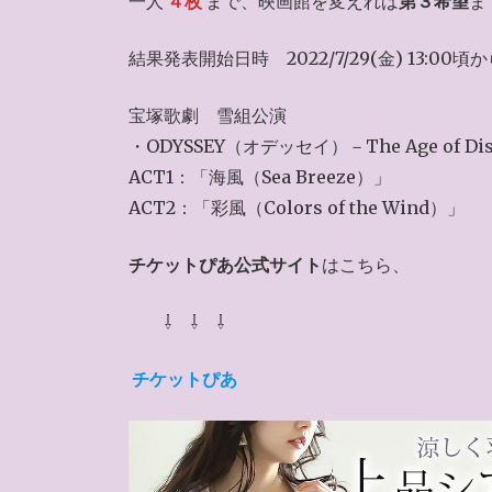
一人
４枚
まで、映画館を変えれば
第３希望
ま
結果発表開始日時 2022/7/29(金) 13:00頃
宝塚歌劇 雪組公演
・ODYSSEY（オデッセイ）－The Age of Dis
ACT1：「海風（Sea Breeze）」
ACT2：「彩風（Colors of the Wind）」
チケットぴあ公式サイト
はこちら、
⇩ ⇩ ⇩
チケットぴあ