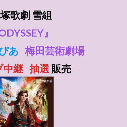
塚歌劇 雪組
ODYSSEY』
ぴあ
梅田芸術劇場
ブ中継
抽選
販売