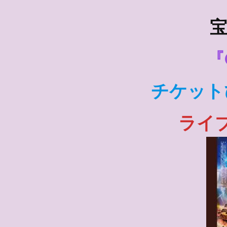
宝
『
チケット
ライ