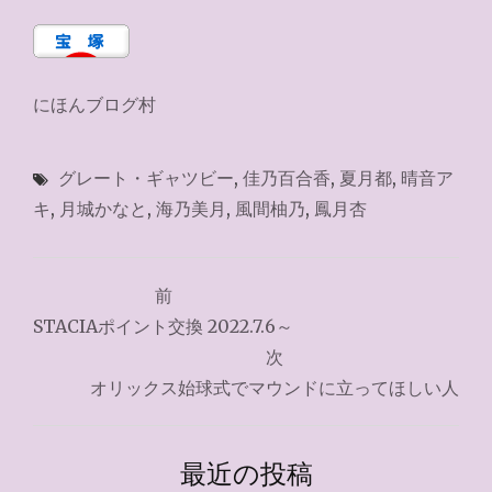
にほんブログ村
グレート・ギャツビー
,
佳乃百合香
,
夏月都
,
晴音ア
キ
,
月城かなと
,
海乃美月
,
風間柚乃
,
鳳月杏
投
前
稿
STACIAポイント交換 2022.7.6～
ナ
次
オリックス始球式でマウンドに立ってほしい人
ビ
ゲ
最近の投稿
ー