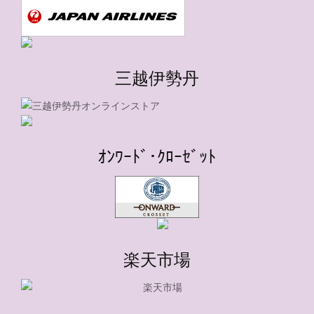
三越伊勢丹
ｵﾝﾜｰﾄﾞ･ｸﾛｰｾﾞｯﾄ
楽天市場