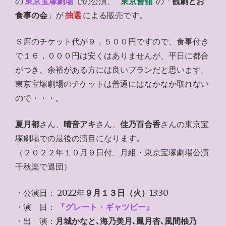
の
東京宝塚劇場
での公演、
東京會舘
の「
観劇とお
食事の会
」が
抽選
による販売です。
Ｓ席のチケット代が９，５００円ですので、食事付き
で１６，０００円は安くはありませんが、平日に都合
がつき、余裕がある方には良いプランだと思います。
東京宝塚劇場のチケットは普通にはなかなか取れない
ので・・・。
夏月都
さん、
晴音アキ
さん、
佳乃百合香
さんの東京宝
塚劇場での最後の演目になります。
（２０２２年１０月９日付、月組・東京宝塚劇場公演
千秋楽で退団）
・公演日： 2022年
９月１３日（火）
13:30
・演 目：
『グレート・ギャツビー』
・出 演：
月城かなと､海乃美月､鳳月杏､風間柚乃