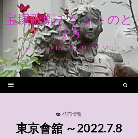
コ
ン
宝塚歌劇チケットのと
テ
り方
ン
ツ
へ
Let's go see TAKARAZUKA REVUE
ス
Facebook
Twitter
Google+
Linkedin
Instagram
Youtube
Pinterest
Tumblr
キ
ッ
プ
検
索
Menu
発売情報
東京會舘 ～2022.7.8